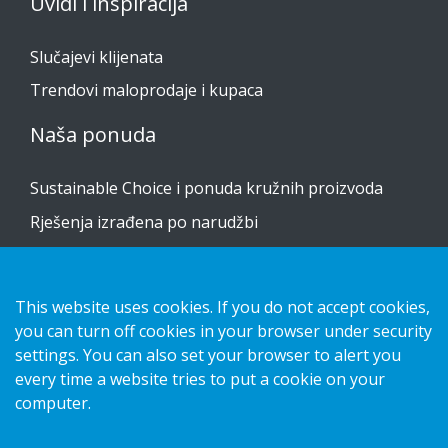
Uvidi i inspiracija
Slučajevi klijenata
Trendovi maloprodaje i kupaca
Naša ponuda
Sustainable Choice i ponuda kružnih proizvoda
Rješenja izrađena po narudžbi
Vodiči za postavljanje
Katalog
This website uses cookies. If you do not accept cookies,
Obratite nam se
you can turn off cookies in your browser under security
settings. You can also set your browser to alert you
every time a website tries to put a cookie on your
obavijest o privatnosti
computer.
Kolačići