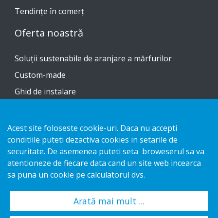
Tendinţe în comerţ
Oferta noastră
Soluții sustenabile de aranjare a mărfurilor
Custom-made
Ghid de instalare
Catalog
Contactați-ne
Acest site foloseste cookie-uri. Daca nu accepti
conditiile puteti dezactiva cookies in setarile de
securitate. De asemenea puteti seta broweserul sa va
Notificare privind confidențialitatea
atentioneze de fiecare data cand un site web incearca
Cookies
sa puna un cookie pe calculatorul dvs.
Arată mai mult ...