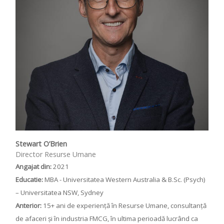
Stewart O’Brien
Director Resurse Umane
Angajat din
:
2021
Educatie:
MBA - Universitatea Western Australia & B.Sc. (Psych)
– Universitatea NSW, Sydney
Anterior
:
15+ ani de experiență în Resurse Umane, consultanță
de afaceri și în industria FMCG, în ultima perioadă lucrând ca