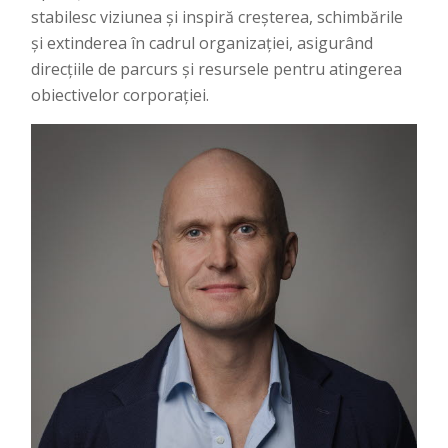
stabilesc viziunea și inspiră creșterea, schimbările
și extinderea în cadrul organizației, asigurând
direcțiile de parcurs și resursele pentru atingerea
obiectivelor corporației.