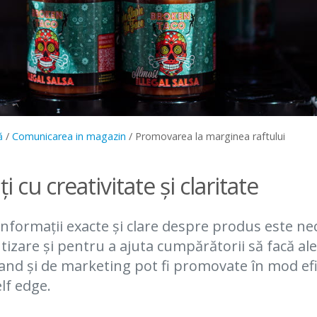
ă
/
Comunicarea in magazin
/
Promovarea la marginea raftului
 cu creativitate și claritate
informații exacte și clare despre produs este n
tizare și pentru a ajuta cumpărătorii să facă ale
and și de marketing pot fi promovate în mod efi
elf edge.