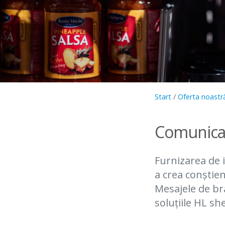
Start
/
Oferta noastr
Comunicați
Furnizarea de 
a crea conștien
Mesajele de br
soluțiile HL sh