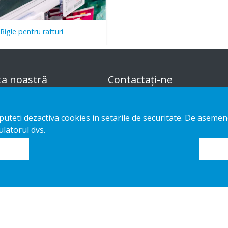
Rigle pentru rafturi
ta noastră
Contactați-ne
i sustenabile de aranjare a
Notificare privind
e puteti dezactiva cookies in setarile de securitate. De asem
ilor
confidențialitatea
latorul dvs.
m-made
Cookies
e instalare
og