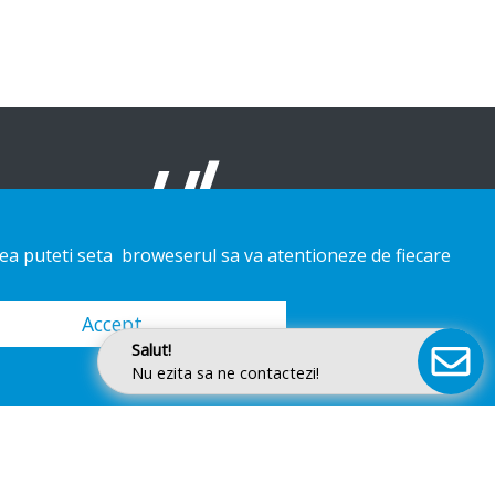
enea puteti seta broweserul sa va atentioneze de fiecare
Accept
Salut!
Nu ezita sa ne contactezi!