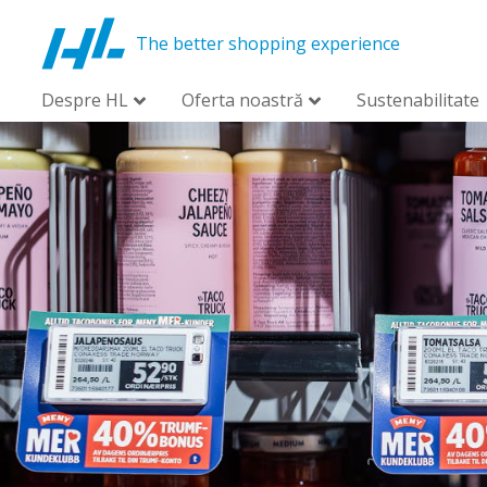
The better shopping experience
Despre HL
Oferta noastră
Sustenabilitate