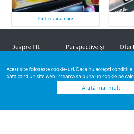
Rafturi vorbitoare
Despre HL
Perspective și
Ofer
inspirație
Organizația
Soluți
Acest site foloseste cookie-uri. Daca nu accepti conditiil
Categoria magazinului
mărfur
Responsabilitatea
data cand un site web incearca sa puna un cookie pe calcu
corporativă
Cazuri particulare
Custo
Arată mai mult ...
Cariere
Tendinţe în comerţ
Ghid d
Catal
Copyright 2026 HL Display AB. All rights reserved.