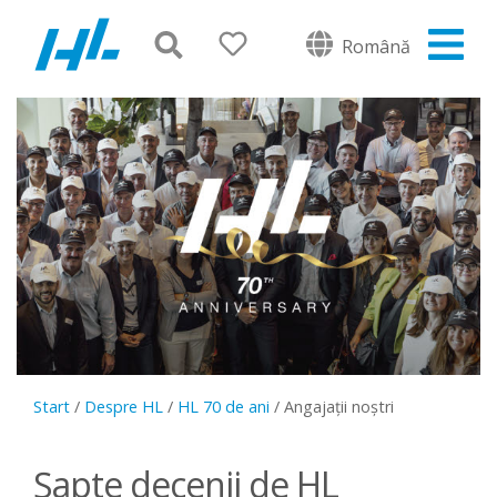
Română
Start
/
Despre HL
/
HL 70 de ani
/
Angajații noștri
Șapte decenii de HL