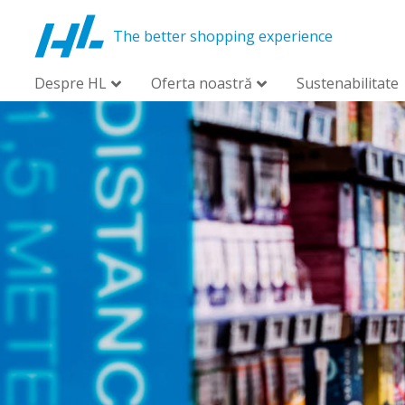
The better shopping experience
Despre HL
Oferta noastră
Sustenabilitate