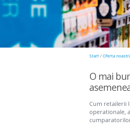
Start
/
Oferta noastr
O mai bun
asemenea,
Cum retailerii
operationale, a
cumparatorilor