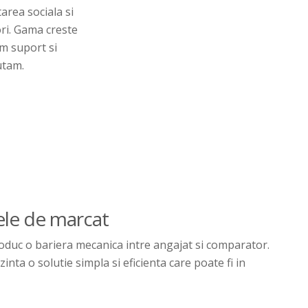
tarea sociala si
ri. Gama creste
am suport si
utam.
sele de marcat
oduc o bariera mecanica intre angajat si comparator.
zinta o solutie simpla si eficienta care poate fi in