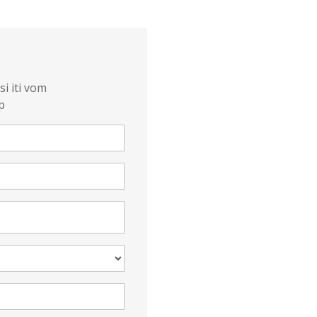
i iti vom
p