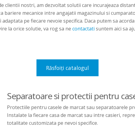
de clientii nostri, am dezvoltat solutii care incurajeaza distan
 bariere mecanice intre angajatii magazinului si cumparato
fi adaptata pe fiecare nevoie specifica. Daca putem sa acord
ire la orice solutie, va rog sa ne
contactati
suntem aici sa aj
Răsfoiți catalogul
Separatoare si protectii pentru ca
Protectiile pentru casele de marcat sau separatoarele pr
Instalate la fiecare casa de marcat sau intre casieri, repre
totalitate customizata pe nevoi specifice.