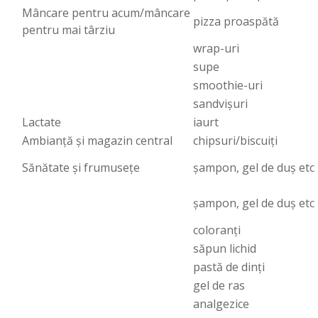
Mâncare pentru acum/mâncare
pizza proaspătă
pentru mai târziu
wrap-uri
supe
smoothie-uri
sandvișuri
Lactate
iaurt
Ambianță și magazin central
chipsuri/biscuiți
Sănătate și frumusețe
șampon, gel de duș etc
șampon, gel de duș etc
coloranți
săpun lichid
pastă de dinți
gel de ras
analgezice