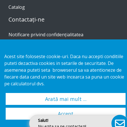
Catalog
Contactați-ne
Notificare privind confidențialitatea
Cookies
Acest site foloseste cookie-uri. Daca nu accepti conditiile
puteti dezactiva cookies in setarile de securitate. De
asemenea puteti seta broweserul sa va atentioneze de
Copyright 2026 HL Display AB. All rights reserved.
fiecare data cand un site web incearca sa puna un cookie
pe calculatorul dvs.
Arată mai mult ...
Accept
Salut!
Nu ezita sa ne contactezi!