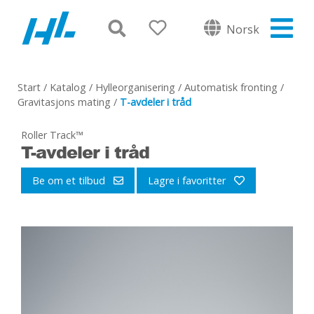
Norsk
Start
/
Katalog
/
Hylleorganisering
/
Automatisk fronting
/
Gravitasjons mating
/
T-avdeler i tråd
Roller Track™
T-avdeler i tråd
Be om et tilbud
Lagre i favoritter