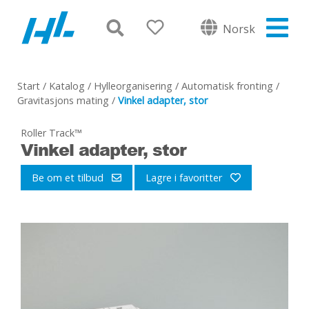
Norsk
Start
/
Katalog
/
Hylleorganisering
/
Automatisk fronting
/
Gravitasjons mating
/
Vinkel adapter, stor
Roller Track™
Vinkel adapter, stor
Be om et tilbud
Lagre i favoritter