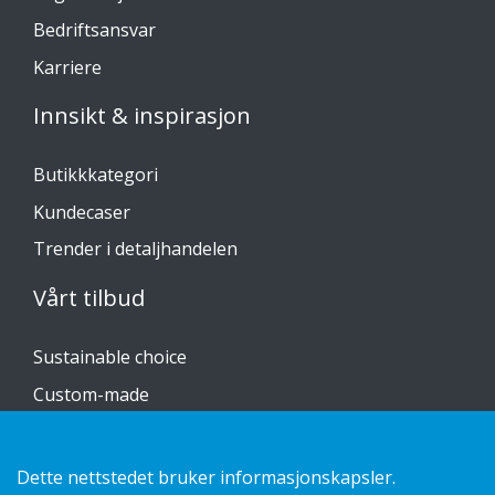
Bedriftsansvar
Karriere
Innsikt & inspirasjon
Butikkkategori
Kundecaser
Trender i detaljhandelen
Vårt tilbud
Sustainable choice
Custom-made
Installasjonsguider
Katalog
Dette nettstedet bruker informasjonskapsler.