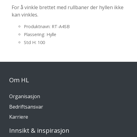
For å vinkle brettet med rullbaner der hyllen ikke
kan vinkles.
Produktnavn: RT-A4SB
Plassering: Hylle
Std H: 100
Om HL
Organisasjon
Bedriftsansvar
Karriere
Innsikt & inspirasjon