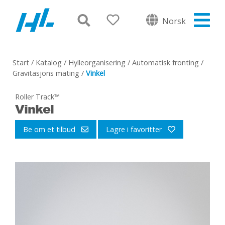
Norsk
Start
/
Katalog
/
Hylleorganisering
/
Automatisk fronting
/
Gravitasjons mating
/
Vinkel
Roller Track™
Vinkel
Be om et tilbud
Lagre i favoritter