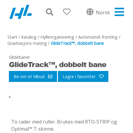
Norsk
Start
/
Katalog
/
Hylleorganisering
/
Automatisk fronting
/
Gravitasjons mating
/
GlideTrack™, dobbelt bane
Glidebaner
GlideTrack™, dobbelt bane
Be om et tilbud
Lagre i favoritter
-
To rader med ruller. Brukes med RTO-STRIP og
Optimal™ T-skinne.