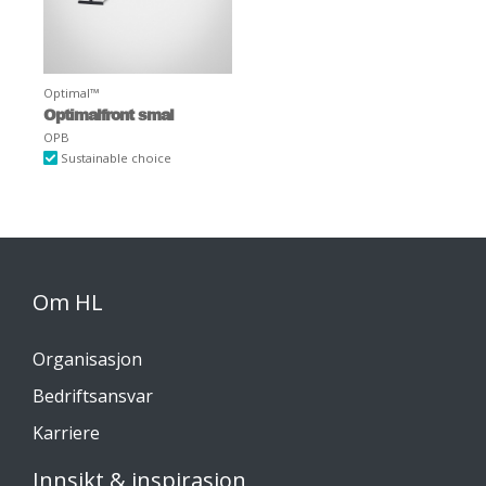
Optimal™
Optimalfront smal
OPB
Sustainable choice
Om HL
Organisasjon
Bedriftsansvar
Karriere
Innsikt & inspirasjon