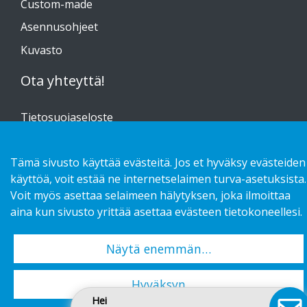
Custom-made
Asennusohjeet
Kuvasto
Ota yhteyttä!
Tietosuojaseloste
Tämä sivusto käyttää evästeitä. Jos et hyväksy evästeiden
käyttöä, voit estää ne internetselaimen turva-asetuksista.
Copyright 2026 HL Display AB. All rights reserved.
Voit myös asettaa selaimeen hälytyksen, joka ilmoittaa
aina kun sivusto yrittää asettaa evästeen tietokoneellesi.
Näytä enemmän…
Hyväksyn
Hei