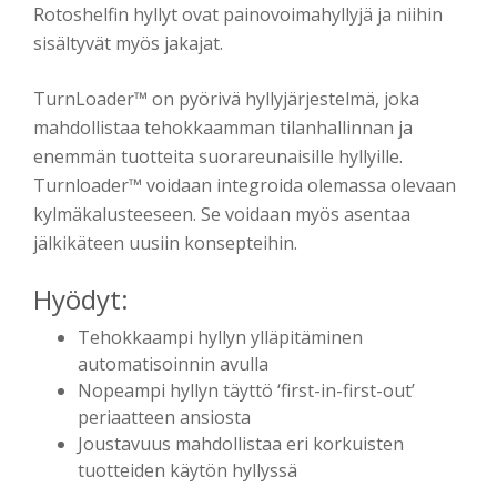
Rotoshelfin
hyllyt ovat painovoimahyllyjä ja niihin
sisältyvät myös jakajat.
TurnLoader
™ on pyörivä hyllyjärjestelmä, joka
mahdollistaa tehokkaamman tilanhallinnan ja
enemmän tuotteita suorareunaisille hyllyille
.
Turnloader
™ voidaan integroida olemassa olevaan
kylmäkalusteeseen. Se voidaan myös asentaa
jälkikäteen uusiin konsepteihin
.
Hyödyt:
Tehokkaampi hyllyn ylläpitäminen
automatisoinnin avulla
Nopeampi hyllyn täyttö ‘
first
-in-
first
-out’
periaatteen ansiosta
Joustavuus mahdollistaa eri korkuisten
tuotteiden käytön
hyllyssä