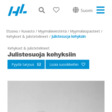
Suomi
Etusivu
/
Kuvasto
/
Myymäläviestintä
/
Myymäläopasteet
/
Kehykset & Julistetelineet
/
Julistesuoja kehyksiin
Kehykset & Julistetelineet
Julistesuoja kehyksiin
Pyydä tarjous
Lisää suosikkeihin