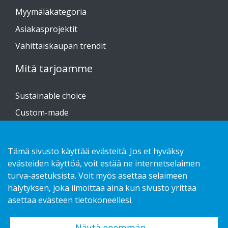
Myymäläkategoria
Asiakasprojektit
Vähittäiskaupan trendit
Mitä tarjoamme
Sustainable choice
Custom-made
Asennusohjeet
Kuvasto
Tämä sivusto käyttää evästeitä. Jos et hyväksy
evästeiden käyttöä, voit estää ne internetselaimen
Ota yhteyttä!
turva-asetuksista. Voit myös asettaa selaimeen
hälytyksen, joka ilmoittaa aina kun sivusto yrittää
Tietosuojaseloste
asettaa evästeen tietokoneellesi.
Näytä enemmän…