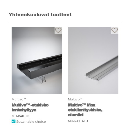
Yhteenkuuluvat tuotteet
Multivo™
Multivo™
Multivo™ -etukisko
Multivo™ Max
lankahyllyyn
etukiinnityskisko,
alumiini
MU-RAIL3.0
MU-RAIL ALU
Sustainable choice