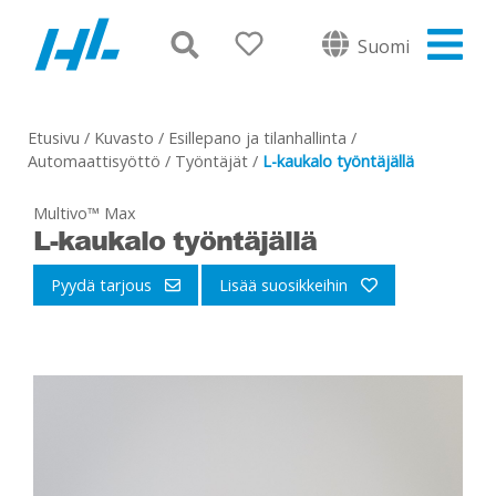
Suomi
Etusivu
/
Kuvasto
/
Esillepano ja tilanhallinta
/
Automaattisyöttö
/
Työntäjät
/
L-kaukalo työntäjällä
Multivo™ Max
L-kaukalo työntäjällä
Pyydä tarjous
Lisää suosikkeihin