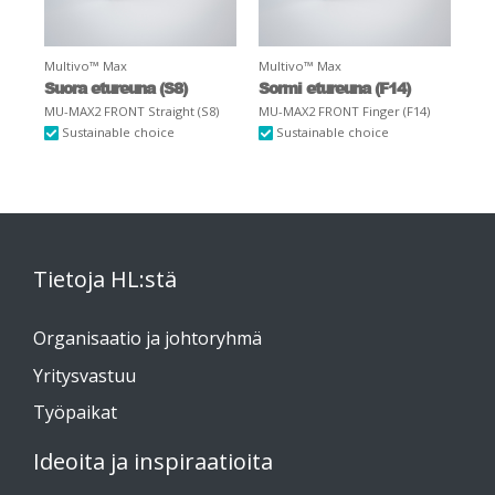
Multivo™ Max
Multivo™ Max
Suora etureuna (S8)
Sormi etureuna (F14)
MU-MAX2 FRONT Straight (S8)
MU-MAX2 FRONT Finger (F14)
Sustainable choice
Sustainable choice
Tietoja HL:stä
Organisaatio ja johtoryhmä
Yritysvastuu
Työpaikat
Ideoita ja inspiraatioita