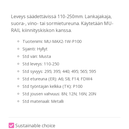
-
-
Leveys säädettävissä 110-250mm. Lankajakaja,
suora-, vino- tai sormietureuna. Käytetään MU-
RAIL kiinnityskiskon kanssa.
Tuotenimi: MU-MAX2-1W-P100
Sijainti: Hyllyt
Std väri: Musta
Std leveys: 110-250
Std syvyys: 295; 395; 440; 495; 565; 595
Std etureuna (ER): A6; S8; F14; FDW4
Std työntäjän kelkka (TK): P100
Std jousen vahvuus: 8N; 12N; 16N; 20N
Std materiaali: Metalli
Sustainable choice