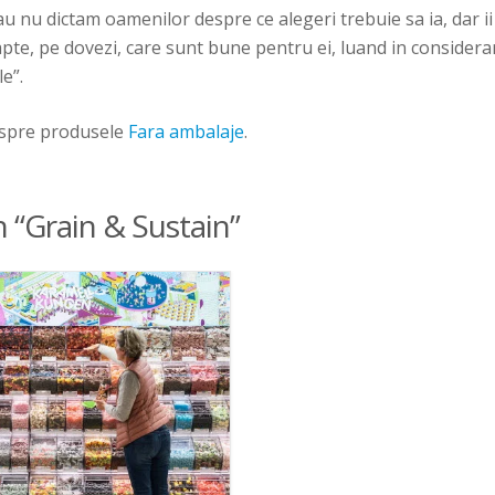
 nu dictam oamenilor despre ce alegeri trebuie sa ia, dar ii
apte, pe dovezi, care sunt bune pentru ei, luand in consider
le”.
espre produsele
Fara ambalaje
.
n “Grain & Sustain”