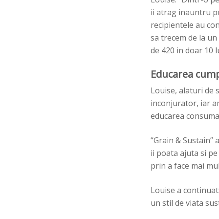
ii atrag inauntru 
recipientele au con
sa trecem de la un
de 420 in doar 10 l
Educarea cump
Louise, alaturi de 
inconjurator, iar 
educarea consumato
“
Grain & Sustain” a
ii poata ajuta si pe
prin a face mai mul
Louise a continuat
un stil de viata su