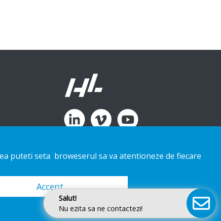
enea puteti seta broweserul sa va atentioneze de fiecare
Accept
Salut!
Nu ezita sa ne contactezi!