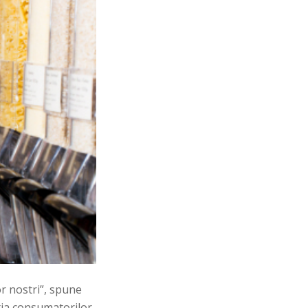
or nostri”, spune
tia consumatorilor,