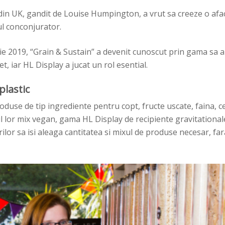
 din UK, gandit de Louise Humpington, a vrut sa creeze o afa
l conconjurator.
e 2019, “Grain & Sustain” a devenit cunoscut prin gama sa 
t, iar HL Display a jucat un rol esential.
plastic
oduse de tip ingrediente pentru copt, fructe uscate, faina, ce
l lor mix vegan, gama HL Display de recipiente gravitationale
lor sa isi aleaga cantitatea si mixul de produse necesar, fa