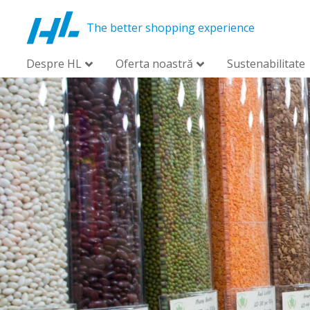
The better shopping experience
Despre HL
Oferta noastră
Sustenabilitate