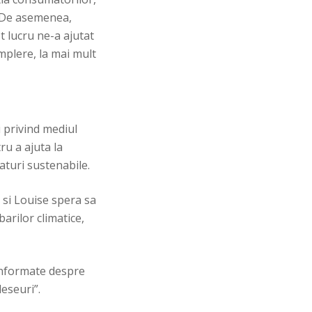
. De asemenea,
t lucru ne-a ajutat
mplere, la mai mult
i privind mediul
u a ajuta la
turi sustenabile.
 si Louise spera sa
barilor climatice,
 informate despre
deseuri”.