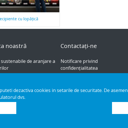
ecipiente cu lopăţică
ta noastră
Contactați-ne
i sustenabile de aranjare a
Notificare privind
ilor
confidențialitatea
m-made
Cookies
e instalare
e puteti dezactiva cookies in setarile de securitate. De asem
og
latorul dvs.