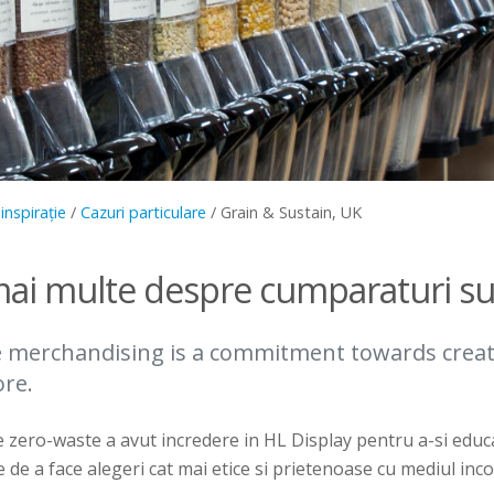
inspirație
/
Cazuri particulare
/
Grain & Sustain, UK
ai multe despre cumparaturi su
e merchandising is a commitment towards crea
ore.
 zero-waste a avut incredere in HL Display pentru a-si educ
ile de a face alegeri cat mai etice si prietenoase cu mediul inc