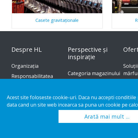
Casete gravitaționale
R
Despre HL
Perspective și
Ofer
inspirație
Organizația
Soluți
Categoria magazinului
mărfur
Responsabilitatea
corporativă
Cazuri particulare
Custo
Cariere
Tendinţe în comerţ
Ghid d
Acest site foloseste cookie-uri. Daca nu accepti conditiil
Catal
data cand un site web incearca sa puna un cookie pe calcu
Arată mai mult ...
Copyright 2026 HL Display AB. All rights reserved.