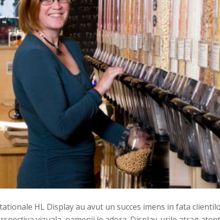
tationale HL Display au avut un succes imens in fata clientil
rspectiva vizuala, oamenii le adora. Display-urile atrag aten