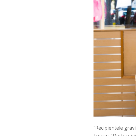
“
Recipientele gravi
Louise. “Dintr-o pe