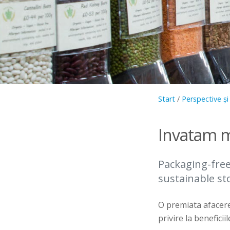
Start
/
Perspective și 
Invatam m
Packaging-fre
sustainable st
O premiata afacere
privire la benefici