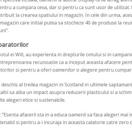
pentru a cumpara ceva, dar si pentru ca sunt usor de utilizat
tribuit la crearea spatiului in magazin. In cele din urma, aces
 magazin care initial putea sa stocheze 40 de produse la reu
uni”.
aratorilor
sotul ei Will, au experienta in drepturile omului si in campani
antreprenoarea recunoaste ca a inceput aceasta afacere pentr
rilor si pentru a oferi oamenilor o alegere pentru cumpara
 deschis al treilea magazin in Scotland in ultimele saptamani
 altii sa aiba un impact asupra reducerii plasticului si a schim
te alegeri etice si sustenabile.
: “Esenta afacerii sta in a educa oamenii sa faca alegeri mai
stenabil si pentru a-i incuraja in aceasta calatorie catre zero 