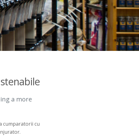
stenabile
ting a more
a cumparatorii cu
onjurator.