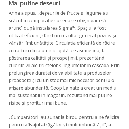
Mai putine deseuri
Anna a spus, „deșeurile de fructe și legume au
scăzut în comparație cu ceea ce obișnuiam să
arunc” după instalarea Sigma™. Spațiul a fost
utilizat eficient, dând un rezultat general pozitiv și
vânzări îmbunătățite. Circulația eficientă de răcire
cu rafturi din aluminiu ajută, de asemenea, la
păstrarea calității și prospețimii, prezentând
culorile vii ale fructelor și legumelor în cascadă. Prin
prelungirea duratei de valabilitate a produselor
proaspete și cu un stoc mai mic necesar pentru o
afișare abundentă, Coop Lainate a creat un mediu
mai sustenabil în magazin, rezultând mai puține
risipe și profituri mai bune.
„
Cumpărătorii au sunat la birou pentru a ne felicita
pentru afișajul atrăgător și mult îmbunătățit”, a