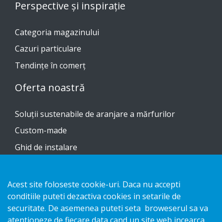
Perspective și inspirație
Categoria magazinului
Cazuri particulare
Tendinţe în comerţ
Oferta noastră
Soluții sustenabile de aranjare a mărfurilor
Custom-made
Ghid de instalare
Catalog
Acest site foloseste cookie-uri. Daca nu accepti
Contactați-ne
conditiile puteti dezactiva cookies in setarile de
securitate. De asemenea puteti seta broweserul sa va
Notificare privind confidențialitatea
atentioneze de fiecare data cand un site web incearca