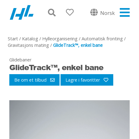
Norsk
Start
/
Katalog
/
Hylleorganisering
/
Automatisk fronting
/
Gravitasjons mating
/
GlideTrack™, enkel bane
Glidebaner
GlideTrack™, enkel bane
Be om et tilbud
Lagre i favoritter