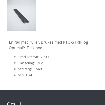
En rad med ruller. Brukes med RTO-STRIP og
Optimal™ T-skinne.
Produktnavn: GTSO
Plassering: Hylle
Std farge: Svart
Std B: 41
Om HL