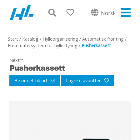
Norsk
Start
/
Katalog
/
Hylleorganisering
/
Automatisk fronting
/
Fremmatersystem for hyllestyring
/
Pusherkassett
Next™
Pusherkassett
Be om et tilbud
Lagre i favoritter