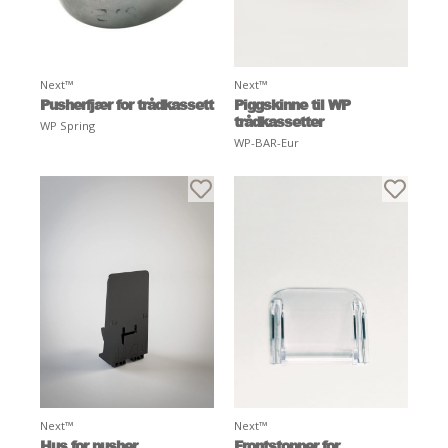
Next™
Next™
Pusherfjær for trådkassett
Piggskinne til WP
trådkassetter
WP Spring
WP-BAR-Eur
Next™
Next™
Hus for pusher
Frontstopper for