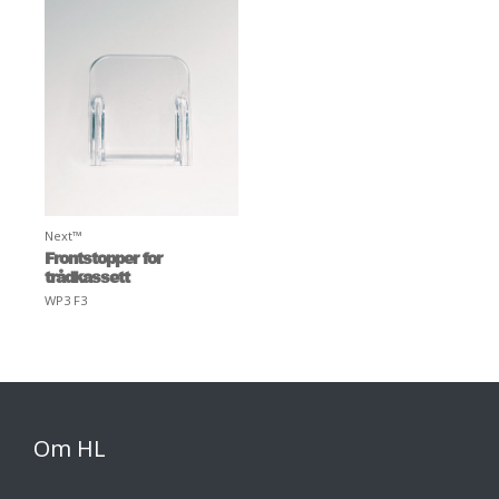
Next™
Frontstopper for
trådkassett
WP3 F3
Om HL