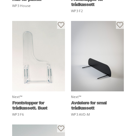
trådkassett
WP3 House
WP3 F2
Next™
Next™
Frontstopper for
Avdelere for smal
trådkassett. Buet
trådkassett
WP3 F6
WP3 AVD-M