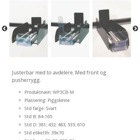
-
-
Justerbar med to avdelere. Med front og
pusherrygg.
Produktnavn: WP3CB-M
Plassering: Piggskinne
Std farge: Svart
Std B: 84-165
Std D: 381; 432; 483; 533; 610
Std etiketth: 39x70