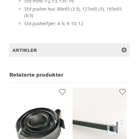
Std front: F2; F3; F3F; F6
Std pusher hus: 89x65 (3.5), 127x65 (5), 165x65
(6.5)
Std pusherfjær: 4; 6; 9; 10; 12
ARTIKLER
Relaterte produkter