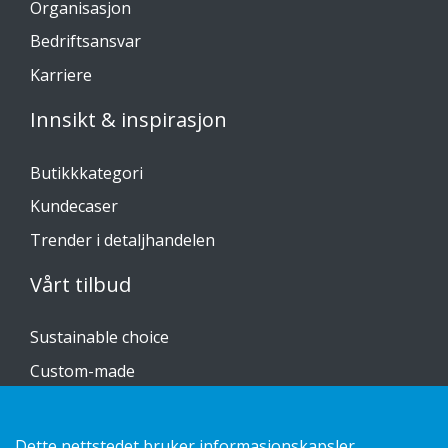
Organisasjon
Bedriftsansvar
Karriere
Innsikt & inspirasjon
Butikkkategori
Kundecaser
Trender i detaljhandelen
Vårt tilbud
Sustainable choice
Custom-made
Installasjonsguider
Katalog
Dette nettstedet bruker informasjonskapsler.