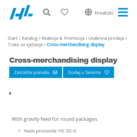
hrvatski
Start
/
Katalog
/
Reakcija & Promocija
/
Unakrsna prodaja
/
Trake za vješanje
/
Cross-merchandising display
Cross-merchandising display
Zatražite ponudu
Dodaj u favorite
-
With gravity feed for round packages.
Naziv proizvoda: HS-3D-G