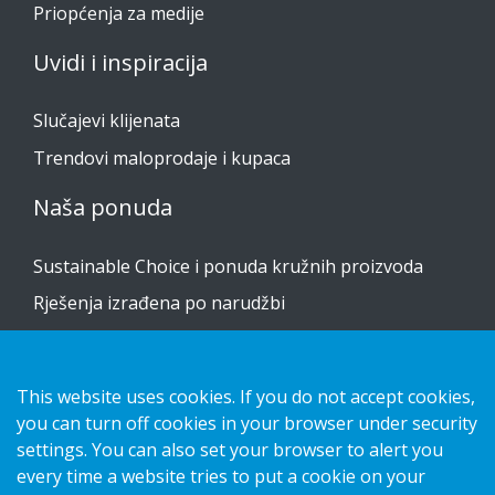
Priopćenja za medije
Uvidi i inspiracija
Slučajevi klijenata
Trendovi maloprodaje i kupaca
Naša ponuda
Sustainable Choice i ponuda kružnih proizvoda
Rješenja izrađena po narudžbi
Vodiči za postavljanje
Katalog
This website uses cookies. If you do not accept cookies,
you can turn off cookies in your browser under security
Obratite nam se
settings. You can also set your browser to alert you
every time a website tries to put a cookie on your
obavijest o privatnosti