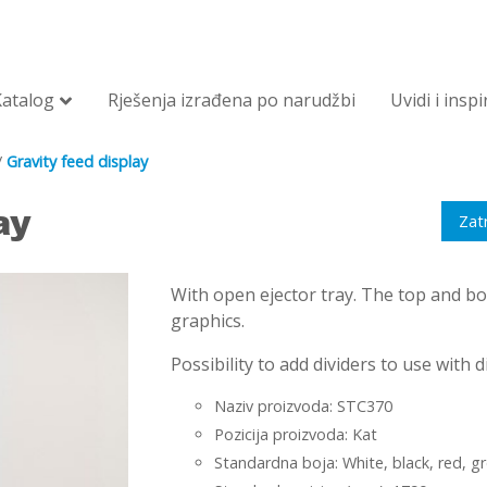
Katalog
Rješenja izrađena po narudžbi
Uvidi i inspi
/
Gravity feed display
ay
Zat
With open ejector tray. The top and bo
graphics.
Possibility to add dividers to use with 
Naziv proizvoda: STC370
Pozicija proizvoda: Kat
Standardna boja: White, black, red, gr