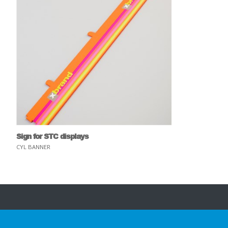
Sign for STC displays
CYL BANNER
O društvu HL
Uvidi i inspiracija
Na