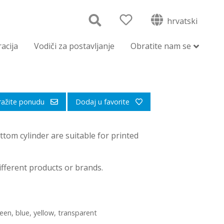
hrvatski
racija
Vodiči za postavljanje
Obratite nam se
ražite ponudu
Dodaj u favorite
ttom cylinder are suitable for printed
different products or brands.
een, blue, yellow, transparent