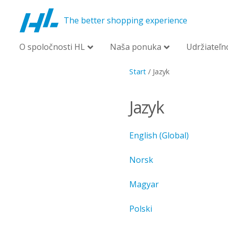
The better shopping experience
O spoločnosti HL
Naša ponuka
Udržiateľn
Start
/
Jazyk
Jazyk
English (Global)
Norsk
Magyar
Polski