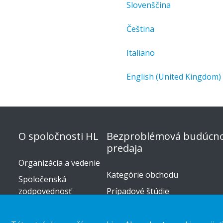
Slovenščina
Čeština
Italiano
English (United Kingdom)
O spoločnosti HL
Bezproblémová budúcno
predaja
Organizácia a vedenie
Kategórie obchodu
Spoločenská
zodpovednosť
Prípadové štúdie
Kariéra
Maloobchodné trendy