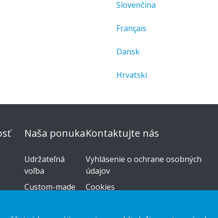
Slovenčina
Français
Dansk
Hrvatski
sť
Naša ponuka
Kontaktujte nás
Udržateľná
Vyhlásenie o ochrane osobných
voľba
údajov
Custom-made
Cookies
Návod na
inštaláciu