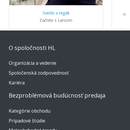
Svetlo v regáli
na 
Začnite s Larsom
O spoločnosti HL
Organizácia a vedenie
Spoločenská zodpovednosť
Kariéra
Bezproblémová budúcnosť predaja
Kategórie obchodu
Prípadové štúdie