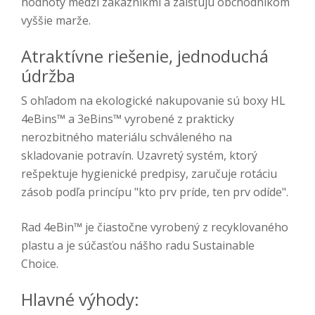
hodnoty medzi zákazníkmi a zaisťujú obchodníkom
vyššie marže.
Atraktívne riešenie, jednoduchá
údržba
S ohľadom na ekologické nakupovanie sú boxy HL
4eBins™ a 3eBins™ vyrobené z prakticky
nerozbitného materiálu schváleného na
skladovanie potravín. Uzavretý systém, ktorý
rešpektuje hygienické predpisy, zaručuje rotáciu
zásob podľa princípu "kto prv príde, ten prv odíde".
Rad 4eBin™ je čiastočne vyrobený z recyklovaného
plastu a je súčasťou nášho radu Sustainable
Choice.
Hlavné výhody: