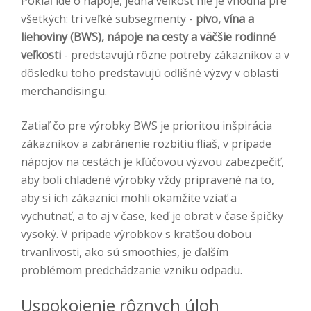
Pokiaľ ide o nápoje, jedna veľkosť nie je vhodná pre
všetkých: tri veľké subsegmenty -
pivo, vína a
liehoviny (BWS), nápoje na cesty a väčšie rodinné
veľkosti
- predstavujú rôzne potreby zákazníkov a v
dôsledku toho predstavujú odlišné výzvy v oblasti
merchandisingu.
Zatiaľ čo pre výrobky BWS je prioritou inšpirácia
zákazníkov a zabránenie rozbitiu fliaš, v prípade
nápojov na cestách je kľúčovou výzvou zabezpečiť,
aby boli chladené výrobky vždy pripravené na to,
aby si ich zákazníci mohli okamžite vziať a
vychutnať, a to aj v čase, keď je obrat v čase špičky
vysoký. V prípade výrobkov s kratšou dobou
trvanlivosti, ako sú smoothies, je ďalším
problémom predchádzanie vzniku odpadu.
Uspokojenie rôznych úloh