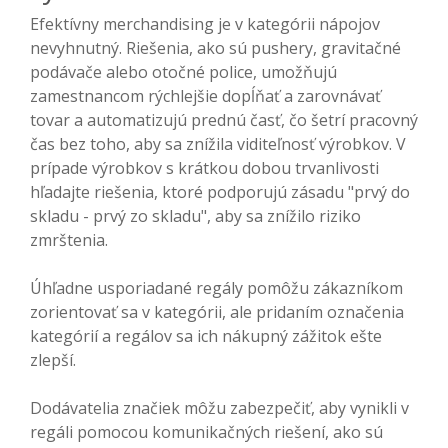
Efektívny merchandising je v kategórii nápojov
nevyhnutný. Riešenia, ako sú pushery, gravitačné
podávače alebo otočné police, umožňujú
zamestnancom rýchlejšie dopĺňať a zarovnávať
tovar a automatizujú prednú časť, čo šetrí pracovný
čas bez toho, aby sa znížila viditeľnosť výrobkov. V
prípade výrobkov s krátkou dobou trvanlivosti
hľadajte riešenia, ktoré podporujú zásadu "prvý do
skladu - prvý zo skladu", aby sa znížilo riziko
zmrštenia.
Úhľadne usporiadané regály pomôžu zákazníkom
zorientovať sa v kategórii, ale pridaním označenia
kategórií a regálov sa ich nákupný zážitok ešte
zlepší.
Dodávatelia značiek môžu zabezpečiť, aby vynikli v
regáli pomocou komunikačných riešení, ako sú