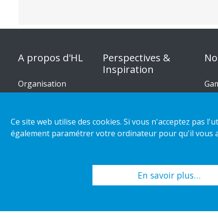
A propos d'HL
Perspectives &
No
Inspiration
Organisation
Gam
Catégorie de magasin
Cir
Responsabilité
d’entreprise
Nos réalisations
Nos
Ce site web utilise des cookies. Si vous n'acceptez pas l
Carrière
Tendances de distribution
Gui
également paramétrer votre ordinateur pour qu'il vous al
Communiqués de
Cat
presse
En savoir plus…
Copyright 2026 HL Display AB. All rights reserved.