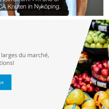
 larges du marché,
tions!
ue