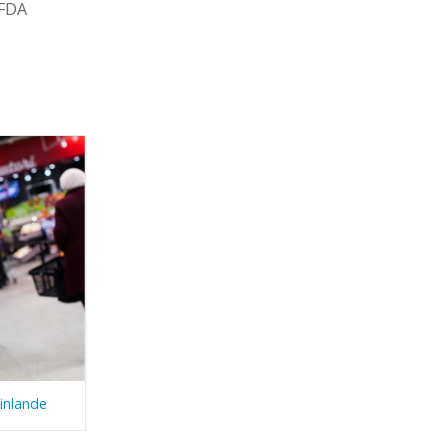
 FDA
Finlande