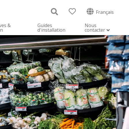
Français
ves &
Guides
Nous
on
d'installation
contacter