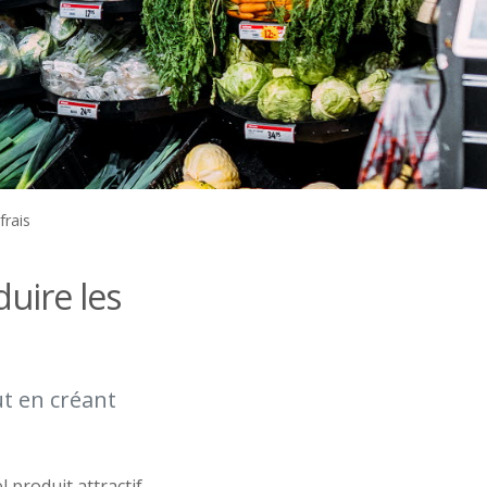
frais
uire les
t en créant
produit attractif