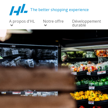
The better shopping experience
A propos d'HL
Notre offre
Développement
durable