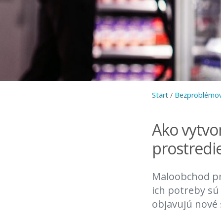
Start
/
Bezproblémov
Ako vytvor
prostredi
Maloobchod pr
ich potreby sú
objavujú nové 