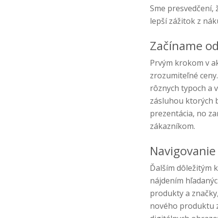
Sme presvedčení, že
lepší zážitok z ná
Začíname od
Prvým krokom v ake
zrozumiteľné ceny.
rôznych typoch a v
zásluhou ktorých b
prezentácia, no za
zákazníkom.
Navigovanie
Ďalším dôležitým 
nájdením hľadaných
produkty a značky,
nového produktu zn