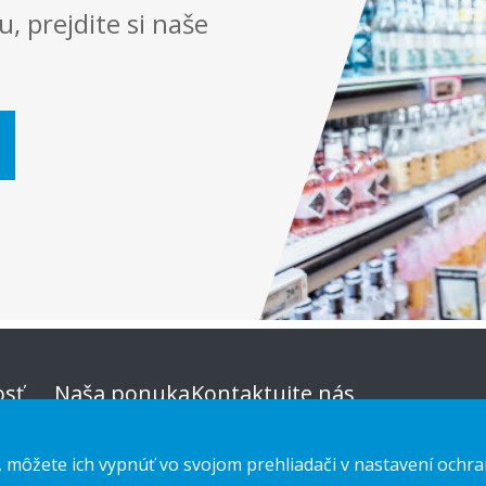
, prejdite si naše
sť
Naša ponuka
Kontaktujte nás
Udržateľná
Vyhlásenie o ochrane osobných
, môžete ich vypnúť vo svojom prehliadači v nastavení ochra
voľba
údajov