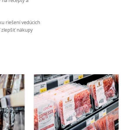
 na recepty a
u riešení vedúcich
 zlepšiť nákupy