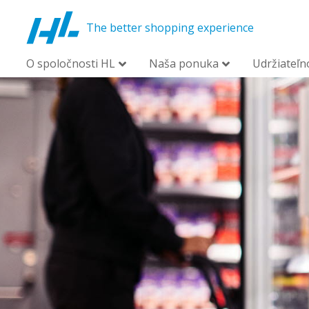
The better shopping experience
O spoločnosti HL
Naša ponuka
Udržiateľn