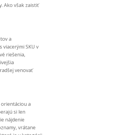
. Ako však zaistiť
tov a
s viacerými SKU v
é riešenia,
vejšia
 radšej venovať
orientáciou a
rajú si len
ie nájdenie
 oznamy, vrátane