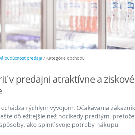
á budúcnosť predaja
/
Kategórie obchodu
iť v predajni atraktívne a ziskov
e
echádza rýchlym vývojom. Očakávania zákazníko
 ešte dôležitejšie než hocikedy predtým, pretože
spôsoby, ako splniť svoje potreby nákupu.