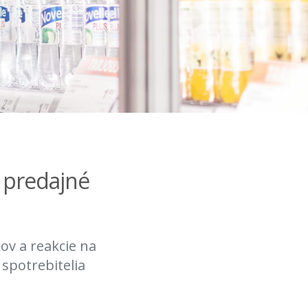
é predajné
v a reakcie na
 spotrebitelia