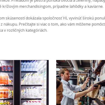
níkov. Príkladom je pestrá ponuka ovocia a zeleniny, nápady
 krížovým merchandisingom, prípadne lahôdky a kaviarne.
om skúseností dokázala spoločnosť HL vyvinúť širokú ponuk
 z nákupu. Prečítajte si viac o tom, ako vám môžeme pomôcť
a v rozličných kategóriách.