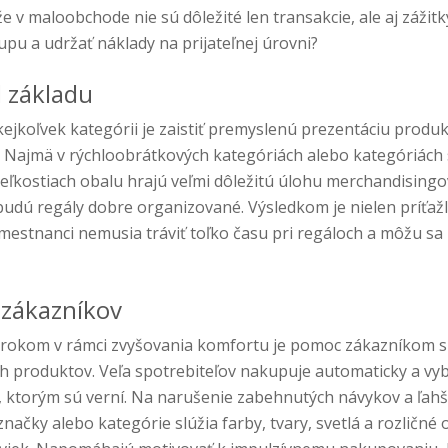
 v maloobchode nie sú dôležité len transakcie, ale aj zážitky
kupu a udržať náklady na prijateľnej úrovni?
 základu
jkoľvek kategórii je zaistiť premyslenú prezentáciu produk
 Najmä v rýchloobrátkových kategóriách alebo kategóriách 
eľkostiach obalu hrajú veľmi dôležitú úlohu merchandisingov
udú regály dobre organizované. Výsledkom je nielen príťažli
mestnanci nemusia tráviť toľko času pri regáloch a môžu sa
 zákazníkov
krokom v rámci zvyšovania komfortu je pomoc zákazníkom s 
 produktov. Veľa spotrebiteľov nakupuje automaticky a vybe
 ktorým sú verní. Na narušenie zabehnutých návykov a ľahš
ačky alebo kategórie slúžia farby, tvary, svetlá a rozličné