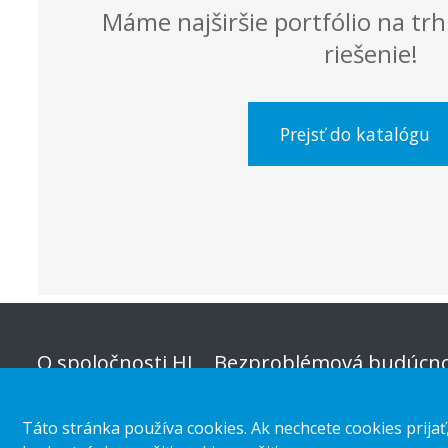
Máme najširšie portfólio na trhu
riešenie!
Prejsť do katalógu
O spoločnosti HL
Bezproblémová budúcno
predaja
Organizácia a vedenie
Táto stránka používa cookies. Ak nechcete cookies prijať
Kategórie obchodu