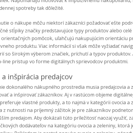
oviek. Napomáhajú motivovať k impulzívnemu nakupovaniu, kt
 dennej spotreby tak dôležité.
nutie o nákupe môžu niektorí zákazníci požadovať ešte podr
čné stĺpiky značky predstavujúce typy produktov alebo celé
h orientačných pomôcok, uľahčujú nakupujúcim orientáciu pr
rávneho produktu. Viac informácií si však môže vyžiadať navig
rií so širokým výberom značiek, príchutí a typov produktov. A
n-line prístup vo forme digitálnych sprievodcov produktmi.
a inšpirácia predajcov
nie dokonalého nákupného prostredia musia predajcovia a 
vať a inšpirovať zákazníkov. Aj v rastúcom objeme digitálne
 preferuje vlastné produkty, a to najmä v kategórii ovocia a
 z nutnosti na príjemný zážitok je pre zákazníkov podneto
šším predajom. Aby dokázali túto príležitosť naozaj využiť, 
kových dodávateľov na kategóriu ovocia a zeleniny, ktorá 