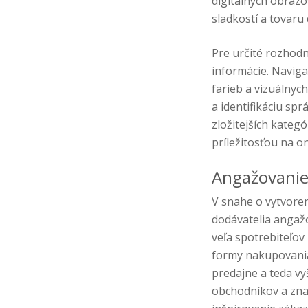
digitálnych obraz
sladkostí a tovaru
Pre určité rozhod
informácie. Naviga
farieb a vizuálnyc
a identifikáciu sp
zložitejších kategó
príležitosťou na o
Angažovanie 
V snahe o vytvore
dodávatelia angažo
veľa spotrebiteľov
formy nakupovania
predajne a teda vy
obchodníkov a znač