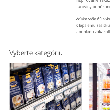
inšpirovanie zákaz
suroviny ponúkané
Vďaka vyše 60 rok
k lepšiemu zážitku
z pohľadu zákazník
Vyberte kategóriu