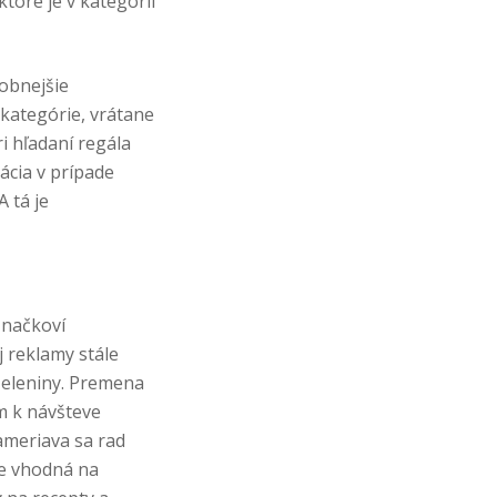
oré je v kategórii
obnejšie
 kategórie, vrátane
i hľadaní regála
ácia v prípade
 tá je
značkoví
j reklamy stále
 zeleniny. Premena
m k návšteve
zameriava sa rad
je vhodná na