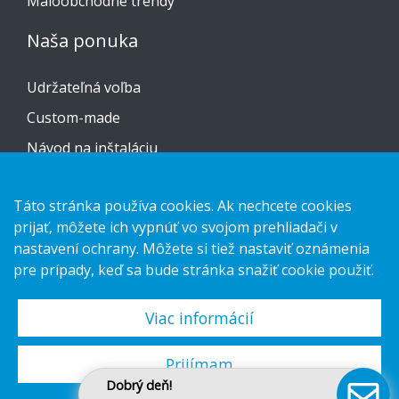
Maloobchodné trendy
Naša ponuka
Udržateľná voľba
Custom-made
Návod na inštaláciu
Kontaktujte nás
Táto stránka používa cookies. Ak nechcete cookies
prijať, môžete ich vypnúť vo svojom prehliadači v
Vyhlásenie o ochrane osobných údajov
nastavení ochrany. Môžete si tiež nastaviť oznámenia
Cookies
pre prípady, keď sa bude stránka snažiť cookie použiť.
Viac informácií
Copyright 2026 HL Display AB. All rights reserved.
Prijímam
Dobrý deň!