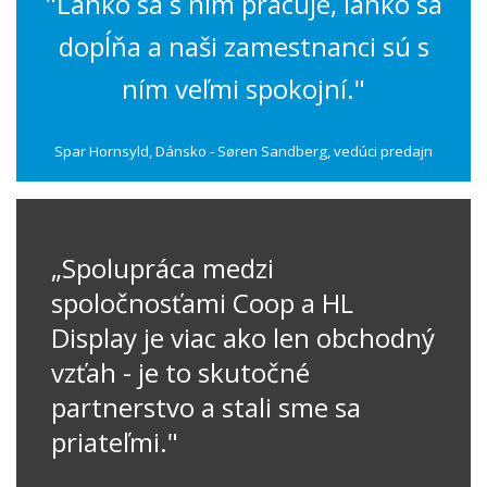
"Ľahko sa s ním pracuje, ľahko sa
dopĺňa a naši zamestnanci sú s
ním veľmi spokojní."
Spar Hornsyld, Dánsko - Søren Sandberg, vedúci predajn
„Spolupráca medzi
spoločnosťami Coop a HL
Display je viac ako len obchodný
vzťah - je to skutočné
partnerstvo a stali sme sa
priateľmi."