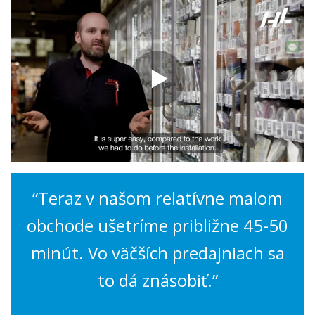
“
Teraz v našom relatívne malom
obchode ušetríme približne 45-50
minút. Vo väčších predajniach sa
to dá znásobiť.”