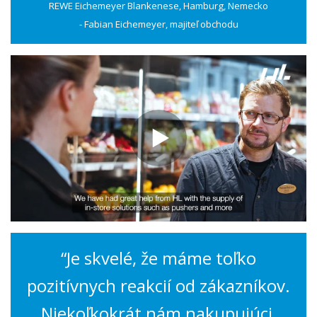
REWE Eichemeyer Blankenese, Hamburg, Nemecko
- Fabian Eichemeyer, majiteľ obchodu
“Je skvelé, že máme toľko
pozitívnych reakcií od zákazníkov.
Niekoľkokrát nám nakupujúci,