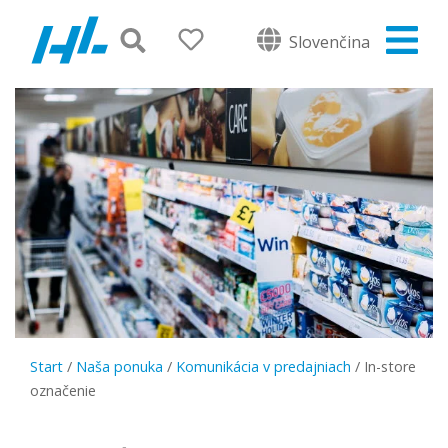
Slovenčina
Start
/
Naša ponuka
/
Komunikácia v predajniach
/
In-store
označenie