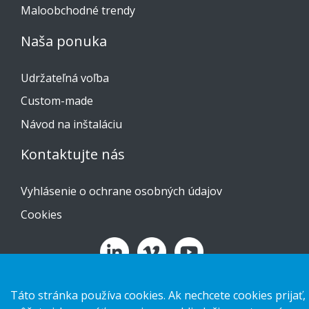
Maloobchodné trendy
Naša ponuka
Udržateľná voľba
Custom-made
Návod na inštaláciu
Kontaktujte nás
Vyhlásenie o ochrane osobných údajov
Cookies
Copyright 2026 HL Display AB. All rights reserved.
Táto stránka používa cookies. Ak nechcete cookies prijať,