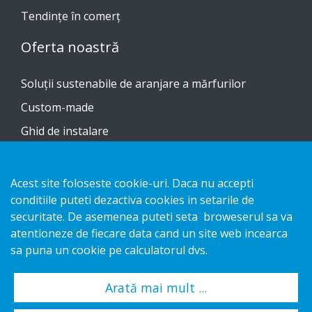
Tendinţe în comerţ
Oferta noastră
Soluții sustenabile de aranjare a mărfurilor
Custom-made
Ghid de instalare
Catalog
Contactați-ne
Acest site foloseste cookie-uri. Daca nu accepti
conditiile puteti dezactiva cookies in setarile de
securitate. De asemenea puteti seta broweserul sa va
Notificare privind confidențialitatea
atentioneze de fiecare data cand un site web incearca
Cookies
sa puna un cookie pe calculatorul dvs.
Arată mai mult ...