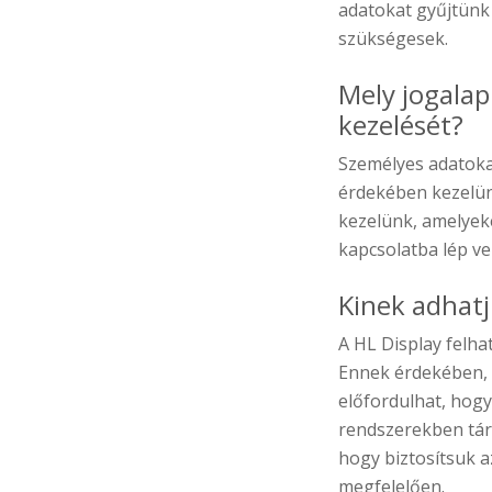
adatokat gyűjtünk
szükségesek.
Mely jogalap
kezelését?
Személyes adatokat
érdekében kezelün
kezelünk, amelyek
kapcsolatba lép ve
Kinek adhatj
A HL Display felha
Ennek érdekében, 
előfordulhat, hogy 
rendszerekben tár
hogy biztosítsuk 
megfelelően.