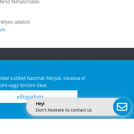
rténő felhasználás
mélyes adatok
com
al sütiket használ. Kérjük, olvassa el
lni vagy törölni őket.
elfogadom
Hey!
Don't hesitate to contact us