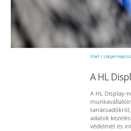
Start
/
Lépjen kapcso
A HL Disp
A HL Display-n
munkavállalóink
tanácsadókról,
adatok kezelés
védelmét és in