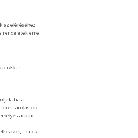
k az eléréséhez,
s rendeletek erre
adatokkal
öljük, ha a
atok tárolására.
emélyes adatai
elkezünk, önnek