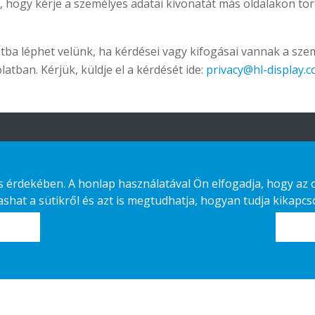
, hogy kérje a személyes adatai kivonatát más oldalakon tö
tba léphet velünk, ha kérdései vagy kifogásai vannak a sze
atban. Kérjük, küldje el a kérdését ide:
privacy@hl-display.
Ajánlatunk
Lépjen kapcsolatba
velünk
érdekében. A honlap használatával Ön elfogadja, hogy az old
Fenntartható
hat a sütikről és azt is megtudhatja, hogyan tudja kikapcso
választás
Adatvédelmi nyilatkozat
Custom-made
Cookies
Telepítési útmutató