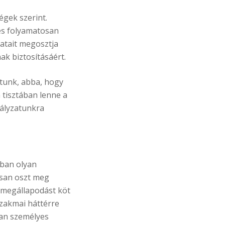
égek szerint.
és folyamatosan
atait megosztja
ak biztosításáért.
ttunk, abba, hogy
 tisztában lenne a
bályzatunkra
rban olyan
osan oszt meg
s megállapodást köt
szakmai háttérre
lyan személyes