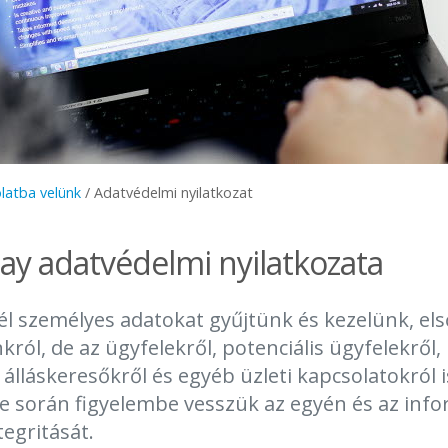
latba velünk
/
Adatvédelmi nyilatkozat
lay adatvédelmi nyilatkozata
él személyes adatokat gyűjtünk és kezelünk, el
ról, de az ügyfelekről, potenciális ügyfelekről, 
 álláskeresőkről és egyéb üzleti kapcsolatokról 
e során figyelembe vesszük az egyén és az inf
tegritását.