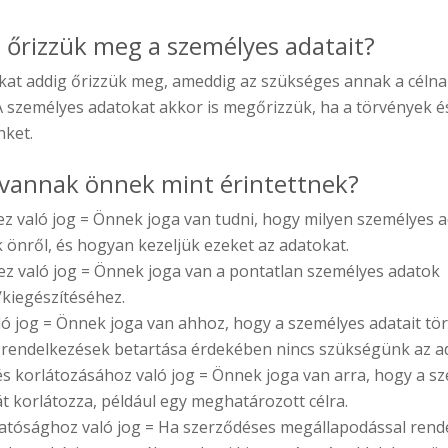
 őrizzük meg a személyes adatait?
kat addig őrizzük meg, ameddig az szükséges annak a célna
A személyes adatokat akkor is megőrizzük, ha a törvények é
nket.
i vannak önnek mint érintettnek?
z való jog = Önnek joga van tudni, hogy milyen személyes 
 önről, és hogyan kezeljük ezeket az adatokat.
ez való jog = Önnek joga van a pontatlan személyes adatok
/kiegészítéséhez.
ó jog = Önnek joga van ahhoz, hogy a személyes adatait tör
 rendelkezések betartása érdekében nincs szükségünk az ad
és korlátozásához való jog = Önnek joga van arra, hogy a sz
t korlátozza, például egy meghatározott célra.
tósághoz való jog = Ha szerződéses megállapodással rend