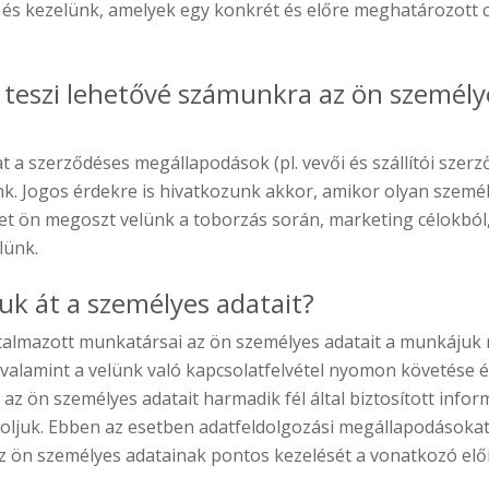
 és kezelünk, amelyek egy konkrét és előre meghatározott 
 teszi lehetővé számunkra az ön személy
 a szerződéses megállapodások (pl. vevői és szállítói szerző
k. Jogos érdekre is hivatkozunk akkor, amikor olyan szemé
et ön megoszt velünk a toborzás során, marketing célokból
lünk.
uk át a személyes adatait?
talmazott munkatársai az ön személyes adatait a munkájuk r
valamint a velünk való kapcsolatfelvétel nyomon követése
az ön személyes adatait harmadik fél által biztosított infor
oljuk. Ebben az esetben adatfeldolgozási megállapodásoka
az ön személyes adatainak pontos kezelését a vonatkozó el