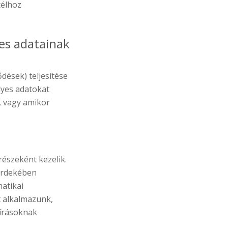
célhoz
es adatainak
dések) teljesítése
lyes adatokat
, vagy amikor
észeként kezelik.
 érdekében
matikai
t alkalmazunk,
őírásoknak