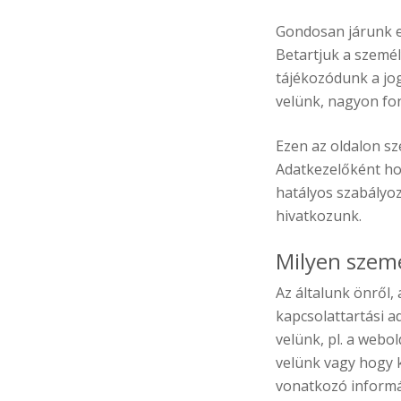
Gondosan járunk el 
Betartjuk a szemé
tájékozódunk a jog
velünk, nagyon fon
Ezen az oldalon sz
Adatkezelőként hog
hatályos szabályoz
hivatkozunk.
Milyen szem
Az általunk önről,
kapcsolattartási a
velünk, pl. a webo
velünk vagy hogy k
vonatkozó informác