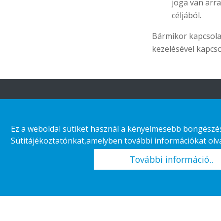
joga van arra
céljából.
Bármikor kapcsola
kezelésével kapcsol
A HL-ről
Időtálló
kiskereskedelem
Ez a weboldal sütiket használ a kényelmesebb böngészés 
Szervezeti felépítés
Sütitájékoztatónkat,amelyben további információkat olvas
Áruház kategória
Vállalati
További információ..
felelősségvállalás
Ügyfél esetek
Karrier
Kiskereskedelmi trendek
Copyright 2026 HL Display AB. All rights reserved.