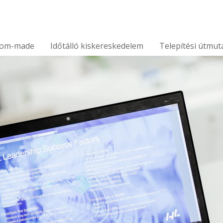
tom-made
Időtálló kiskereskedelem
Telepítési útmut