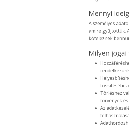
Mennyi ideig
A személyes adato
amire gyűjtöttük. 
köteleznek bennü
Milyen joga
Hozzáféréshe
rendelkezünk
Helyesbítésh
frissítéséhez
Törléshez val
törvények és
Az adatkezel
felhasználásá
Adathordozha