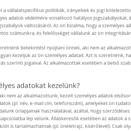
a vállalatspecifikus politikák, irányelvek és jogi kötelezetts
lyes adatok védelmére vonatkozó hatályos jogszabályokat, 
szabályok változásáról. Az ön bizalma, hogy a személyes ad
tos számunkra, és felelősséget vállalunk az ön integritásán
eretnénk betekintést nyújtani önnek, aki nem az alkalmazo
yan kezeljük az ön személyes adatait. Azt is szeretnénk, ha
ás szerinti jogaival. Az alkalmazottak esetében a belső sza
élyes adatokat kezelünk?
 aki nem az alkalmazottunk, kezelt személyes adatok elsőso
datok (pl. név, e-mail cím, telefonszám), amelyeket ön tudat
ldalunk űrlapjainak használatával, azáltal, hogy szerződése
apcsolatba lép velünk. Álláskeresők esetében az adatok a 
iót is tartalmazhatnak (pl. önéletrajz, kísérőlevél). Csak o