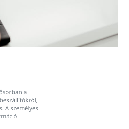
sősorban a
beszállítókról,
is. A személyes
ormáció