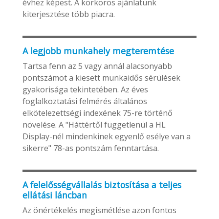
évhez képest. A körkörös ajánlatunk
kiterjesztése több piacra.
A legjobb munkahely megteremtése
Tartsa fenn az 5 vagy annál alacsonyabb
pontszámot a kiesett munkaidős sérülések
gyakorisága tekintetében. Az éves
foglalkoztatási felmérés általános
elkötelezettségi indexének 75-re történő
növelése. A "Háttértől függetlenül a HL
Display-nél mindenkinek egyenlő esélye van a
sikerre" 78-as pontszám fenntartása.
A felelősségvállalás biztosítása a teljes
ellátási láncban
Az önértékelés megismétlése azon fontos