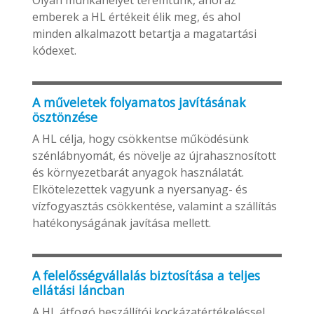
emberek a HL értékeit élik meg, és ahol
minden alkalmazott betartja a magatartási
kódexet.
A műveletek folyamatos javításának
ösztönzése
A HL célja, hogy csökkentse működésünk
szénlábnyomát, és növelje az újrahasznosított
és környezetbarát anyagok használatát.
Elkötelezettek vagyunk a nyersanyag- és
vízfogyasztás csökkentése, valamint a szállítás
hatékonyságának javítása mellett.
A felelősségvállalás biztosítása a teljes
ellátási láncban
A HL átfogó beszállítói kockázatértékeléssel