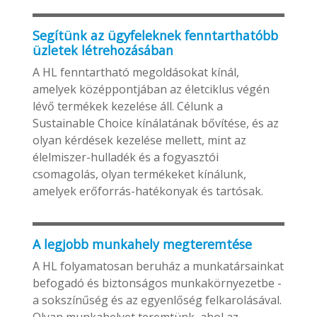
Segítünk az ügyfeleknek fenntarthatóbb
üzletek létrehozásában
A HL fenntartható megoldásokat kínál,
amelyek középpontjában az életciklus végén
lévő termékek kezelése áll. Célunk a
Sustainable Choice kínálatának bővítése, és az
olyan kérdések kezelése mellett, mint az
élelmiszer-hulladék és a fogyasztói
csomagolás, olyan termékeket kínálunk,
amelyek erőforrás-hatékonyak és tartósak.
A legjobb munkahely megteremtése
A HL folyamatosan beruház a munkatársainkat
befogadó és biztonságos munkakörnyezetbe -
a sokszínűség és az egyenlőség felkarolásával.
Olyan munkahelyet teremtünk, ahol az