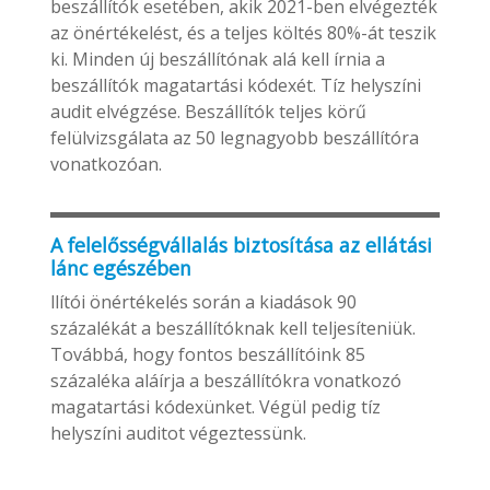
beszállítók esetében, akik 2021-ben elvégezték
az önértékelést, és a teljes költés 80%-át teszik
ki. Minden új beszállítónak alá kell írnia a
beszállítók magatartási kódexét. Tíz helyszíni
audit elvégzése. Beszállítók teljes körű
felülvizsgálata az 50 legnagyobb beszállítóra
vonatkozóan.
A felelősségvállalás biztosítása az ellátási
lánc egészében
llítói önértékelés során a kiadások 90
százalékát a beszállítóknak kell teljesíteniük.
Továbbá, hogy fontos beszállítóink 85
százaléka aláírja a beszállítókra vonatkozó
magatartási kódexünket. Végül pedig tíz
helyszíni auditot végeztessünk.