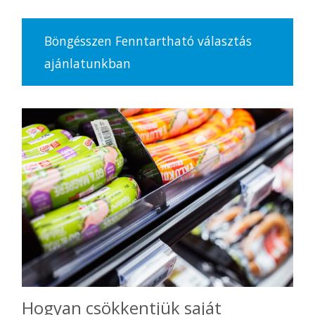
Böngésszen Fenntartható választás
ajánlatunkban
Hogyan csökkentjük saját