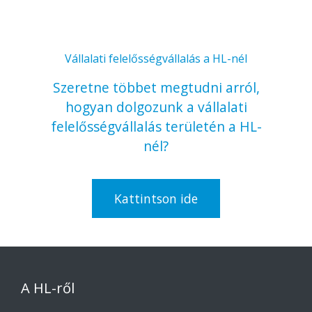
Vállalati felelősségvállalás a HL-nél
Szeretne többet megtudni arról,
hogyan dolgozunk a vállalati
felelősségvállalás területén a HL-
nél?
Kattintson ide
A HL-ről