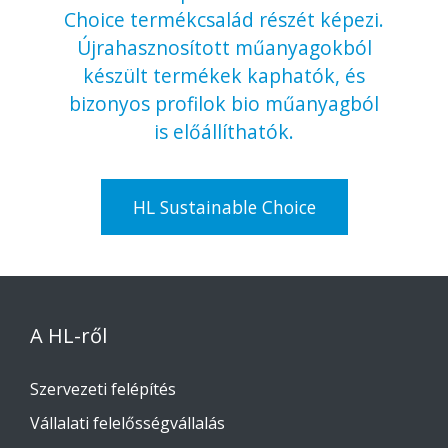
Choice termékcsalád részét képezi.
Újrahasznosított műanyagokból
készült termékek kaphatók, és
bizonyos profilok bio műanyagból
is előállíthatók.
HL Sustainable Choice
A HL-ről
Szervezeti felépítés
Vállalati felelősségvállalás