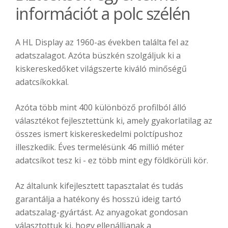
információt a polc szélén
A HL Display az 1960-as években találta fel az
adatszalagot. Azóta büszkén szolgáljuk ki a
kiskereskedőket világszerte kiváló minőségű
adatcsíkokkal.
Azóta több mint 400 különböző profilból álló
választékot fejlesztettünk ki, amely gyakorlatilag az
összes ismert kiskereskedelmi polctípushoz
illeszkedik. Éves termelésünk 46 millió méter
adatcsíkot tesz ki - ez több mint egy földkörüli kör.
Az általunk kifejlesztett tapasztalat és tudás
garantálja a hatékony és hosszú ideig tartó
adatszalag-gyártást. Az anyagokat gondosan
választottuk ki, hogy ellenálljanak a