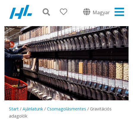
Magyar
Start
/
Ajánlatunk
/
Csomagolásmentes
/
Gravitációs
adagolók