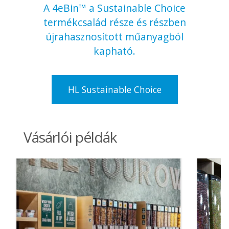
A 4eBin™ a Sustainable Choice
termékcsalád része és részben
újrahasznosított műanyagból
kapható.
HL Sustainable Choice
Vásárlói példák