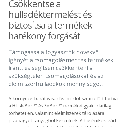
Csökkentse a
hulladéktermelést és
biztosítsa a termékek
hatékony forgását
Támogassa a fogyasztók növekvő
igényét a csomagolásmentes termékek
iránt, és segítsen csökkenteni a
szükségtelen csomagolásokat és az
élelmiszerhulladékok mennyiségét.
A környezetbarát vásárlási módot szem előtt tartva
a HL 4eBins™ és 3eBins™ termékei gyakorlatilag
törhetetlen, valamint élelmiszerek tárolására
jóváhagyott anyagból készülnek. A higiénikus, zárt