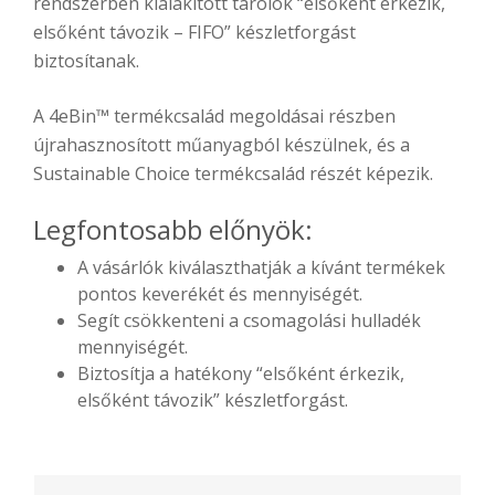
rendszerben kialakított tárolók “elsőként érkezik,
elsőként távozik – FIFO” készletforgást
biztosítanak.
A 4eBin™ termékcsalád megoldásai részben
újrahasznosított műanyagból készülnek, és a
Sustainable Choice termékcsalád részét képezik.
Legfontosabb előnyök:
A vásárlók kiválaszthatják a kívánt termékek
pontos keverékét és mennyiségét.
Segít csökkenteni a csomagolási hulladék
mennyiségét.
Biztosítja a hatékony “elsőként érkezik,
elsőként távozik” készletforgást.