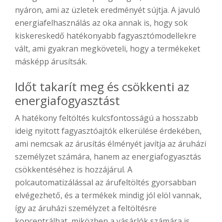
nyáron, ami az üzletek eredményét sújtja. A javuló
energiafelhasználás az oka annak is, hogy sok
kiskereskedő hatékonyabb fagyasztómodellekre
vált, ami gyakran megköveteli, hogy a termékeket
másképp árusítsák.
Időt takarít meg és csökkenti az
energiafogyasztást
A hatékony feltöltés kulcsfontosságú a hosszabb
ideig nyitott fagyasztóajtók elkerülése érdekében,
ami nemcsak az árusítás élményét javítja az áruházi
személyzet számára, hanem az energiafogyasztás
csökkentéséhez is hozzájárul. A
polcautomatizálással az árufeltöltés gyorsabban
elvégezhető, és a termékek mindig jól elöl vannak,
így az áruházi személyzet a feltöltésre
koncentrálhat, miközben a vásárlók számára is