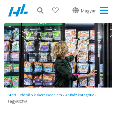
Magyar
Start
/
Időtálló kiskereskedelem
/
Áruház kategória
/
Fagyasztva