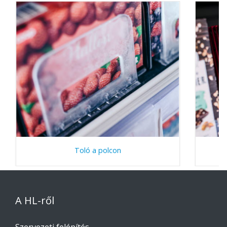
Toló a polcon
A HL-ről