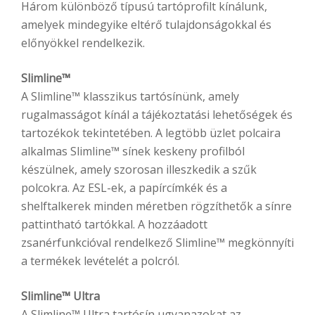
Három különböző típusú tartóprofilt kínálunk,
amelyek mindegyike eltérő tulajdonságokkal és
előnyökkel rendelkezik.
Slimline™
A Slimline™ klasszikus tartósínünk, amely
rugalmasságot kínál a tájékoztatási lehetőségek és
tartozékok tekintetében. A legtöbb üzlet polcaira
alkalmas Slimline™ sínek keskeny profilból
készülnek, amely szorosan illeszkedik a szűk
polcokra. Az ESL-ek, a papírcímkék és a
shelftalkerek minden méretben rögzíthetők a sínre
pattintható tartókkal. A hozzáadott
zsanérfunkcióval rendelkező Slimline™ megkönnyíti
a termékek levételét a polcról.
Slimline™ Ultra
A Slimline™ Ultra tartósín ugyanazokat az