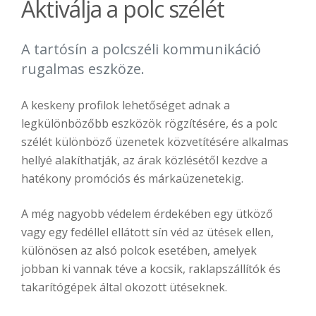
Aktiválja a polc szélét
A tartósín a polcszéli kommunikáció
rugalmas eszköze.
A keskeny profilok lehetőséget adnak a
legkülönbözőbb eszközök rögzítésére, és a polc
szélét különböző üzenetek közvetítésére alkalmas
hellyé alakíthatják, az árak közlésétől kezdve a
hatékony promóciós és márkaüzenetekig.
A még nagyobb védelem érdekében egy ütköző
vagy egy fedéllel ellátott sín véd az ütések ellen,
különösen az alsó polcok esetében, amelyek
jobban ki vannak téve a kocsik, raklapszállítók és
takarítógépek által okozott ütéseknek.