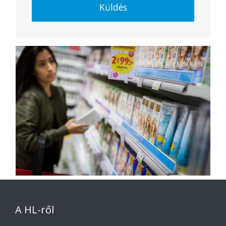
Küldés
A HL-ről