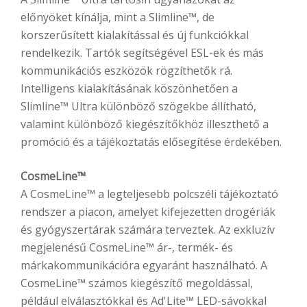
előnyöket kínálja, mint a Slimline™, de
korszerűsített kialakítással és új funkciókkal
rendelkezik. Tartók segítségével ESL-ek és más
kommunikációs eszközök rögzíthetők rá.
Intelligens kialakításának köszönhetően a
Slimline™ Ultra különböző szögekbe állítható,
valamint különböző kiegészítőkhöz illeszthető a
promóció és a tájékoztatás elősegítése érdekében.
CosmeLine™
A CosmeLine™ a legteljesebb polcszéli tájékoztató
rendszer a piacon, amelyet kifejezetten drogériák
és gyógyszertárak számára terveztek. Az exkluzív
megjelenésű CosmeLine™ ár-, termék- és
márkakommunikációra egyaránt használható. A
CosmeLine™ számos kiegészítő megoldással,
például elválasztókkal és Ad'Lite™ LED-sávokkal