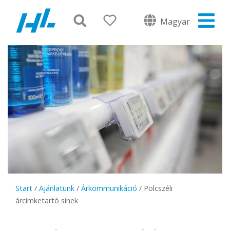
Magyar
Start
/
Ajánlatunk
/
Árkommunikáció
/
Polcszéli
árcímketartó sínek