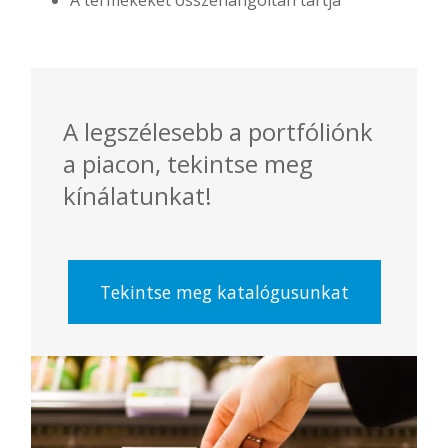
A termékeket összehangoltan tartja
A legszélesebb a portfóliónk
a piacon, tekintse meg
kínálatunkat!
Tekintse meg katalógusunkat