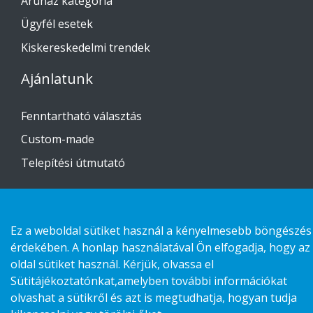
Áruház kategória
Ügyfél esetek
Kiskereskedelmi trendek
Ajánlatunk
Fenntartható választás
Custom-made
Telepítési útmutató
Lépjen kapcsolatba velünk
Ez a weboldal sütiket használ a kényelmesebb böngészés
Adatvédelmi nyilatkozat
érdekében. A honlap használatával Ön elfogadja, hogy az
Cookies
oldal sütiket használ. Kérjük, olvassa el
Sütitájékoztatónkat,amelyben további információkat
olvashat a sütikről és azt is megtudhatja, hogyan tudja