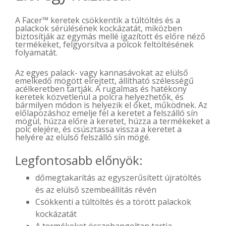
A Facer™ keretek csökkentik a túltöltés és a
palackok sérülésének kockázatát, miközben
biztosítják az egymás mellé igazított és előre néző
termékeket, felgyorsítva a polcok feltöltésének
folyamatát.
Az egyes palack- vagy kannasávokat az elülső
emelkedő mögött elrejtett, állítható szélességű
acélkeretben tartják. A rugalmas és hatékony
keretek közvetlenül a polcra helyezhetők, és
bármilyen módon is helyezik el őket, működnek. Az
előlapozáshoz emelje fel a keretet a felszálló sín
mögül, húzza előre a keretet, húzza a termékeket a
polc elejére, és csúsztassa vissza a keretet a
helyére az elülső felszálló sín mögé.
Legfontosabb előnyök:
dőmegtakarítás az egyszerűsített újratöltés
és az elülső szembeállítás révén
Csökkenti a túltöltés és a törött palackok
kockázatát