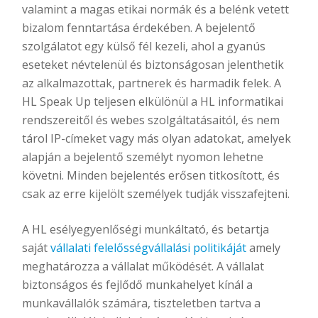
valamint a magas etikai normák és a belénk vetett
bizalom fenntartása érdekében. A bejelentő
szolgálatot egy külső fél kezeli, ahol a gyanús
eseteket névtelenül és biztonságosan jelenthetik
az alkalmazottak, partnerek és harmadik felek. A
HL Speak Up teljesen elkülönül a HL informatikai
rendszereitől és webes szolgáltatásaitól, és nem
tárol IP-címeket vagy más olyan adatokat, amelyek
alapján a bejelentő személyt nyomon lehetne
követni. Minden bejelentés erősen titkosított, és
csak az erre kijelölt személyek tudják visszafejteni.
A HL esélyegyenlőségi munkáltató, és betartja
saját
vállalati felelősségvállalási politikáját
amely
meghatározza a vállalat működését. A vállalat
biztonságos és fejlődő munkahelyet kínál a
munkavállalók számára, tiszteletben tartva a