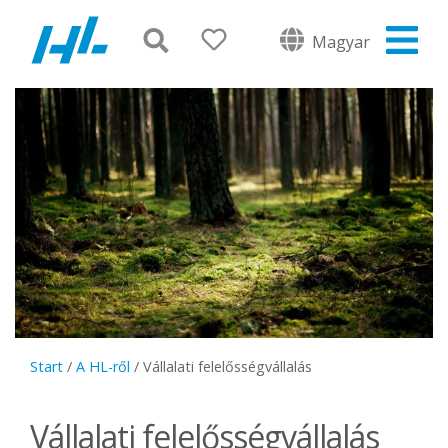
Magyar
Start
/
A HL-ről
/
Vállalati felelősségvállalás
Vállalati felelősségvállalás