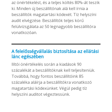
az önértékelést, és a teljes költés 80%-át teszik
ki. Minden új beszállítónak alá kell írnia a
beszállítók magatartási kódexét. Tíz helyszíni
audit elvégzése. Beszállítók teljes körű
felülvizsgálata az 50 legnagyobb beszállítóra
vonatkozóan.
A felelősségvállalás biztosítása az ellátási
lánc egészében
llítói önértékelés során a kiadások 90
százalékát a beszállítóknak kell teljesíteniük.
Továbbá, hogy fontos beszállítóink 85
százaléka aláírja a beszállítókra vonatkozó
magatartási kódexünket. Végül pedig tíz
helyszíni auditot végeztessünk.