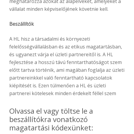
meghatározza azokat az alapelveket, amelyeket a
vállalat minden képviselőjének követnie kell.
Beszállítók
A HL hisz a társadalmi és környezeti
felelősségvállalásban és az etikus magatartásban,
és ugyanezt várja el üzleti partnereitől is. A HL
fejlesztése a hosszú távú fenntarthatóságot szem
előtt tartva történik, ami magában foglalja az üzleti
partnereinkkel való fenntartható kapcsolatok
kiépítését is. Ezen túlmenően a HL és üzleti
partnerei kötelesek minden érdekelt féllel szem
Olvassa el vagy töltse le a
beszállítókra vonatkozó
magatartási kódexünket: