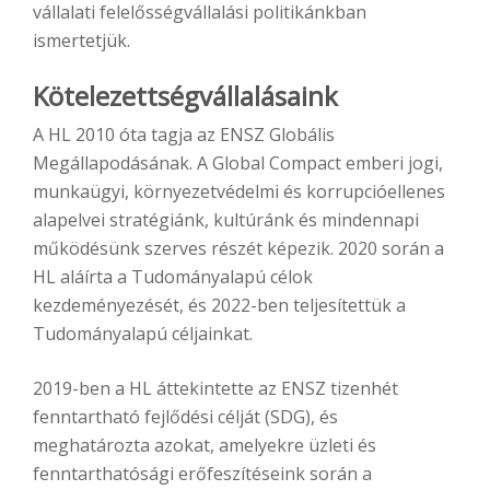
vállalati felelősségvállalási politikánkban
ismertetjük.
Kötelezettségvállalásaink
A HL 2010 óta tagja az ENSZ Globális
Megállapodásának. A Global Compact emberi jogi,
munkaügyi, környezetvédelmi és korrupcióellenes
alapelvei stratégiánk, kultúránk és mindennapi
működésünk szerves részét képezik. 2020 során a
HL aláírta a Tudományalapú célok
kezdeményezését, és 2022-ben teljesítettük a
Tudományalapú céljainkat.
2019-ben a HL áttekintette az ENSZ tizenhét
fenntartható fejlődési célját (SDG), és
meghatározta azokat, amelyekre üzleti és
fenntarthatósági erőfeszítéseink során a