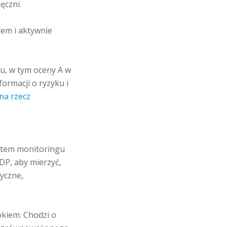
zięczni.
tem i aktywnie
u, w tym oceny A w
formacji o ryzyku i
 na rzecz
ystem monitoringu
DP, aby mierzyć,
yczne,
kiem. Chodzi o