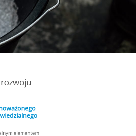
 rozwoju
ównoważonego
owiedzialnego
ralnym elementem