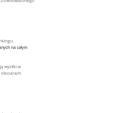
ecz zrównoważonego
nkingu
anych na całym
ą wysiłki w
 obszarach: