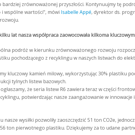
 bardziej zrównoważonej przyszłości. Kontynuujmy tę podró
 i wspólne wartości", mówi
Isabelle Appé
, dyrektor ds. pro
rozwoju.
kilku lat nasza współpraca zaowocowała kilkoma kluczowymi
pólna podróż w kierunku zrównoważonego rozwoju rozpoczę
iku pochodzącego z recyklingu w naszych listwach do elekt
iśmy kluczowy kamień milowy, wykorzystując 30% plastiku p
ukcji tylnych listew bazowych.
ą ogłaszamy, że seria listew R6 zawiera teraz w części fronto
cyklingu, potwierdzając nasze zaangażowanie w innowacje
 nasze wysiłki pozwoliły zaoszczędzić 51 ton CO2e, jednocz
 56 ton pierwotnego plastiku. Dziękujemy za to udane partn