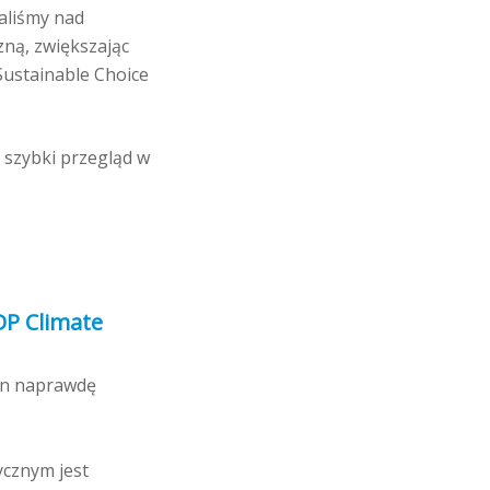
waliśmy nad
zną, zwiększając
 Sustainable Choice
 szybki przegląd w
DP Climate
 on naprawdę
ycznym jest