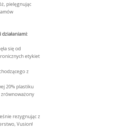
ż, pielęgnując
gramów
 działaniami:
ła się od
ronicznych etykiet
ochodzącego z
wej 20% plastiku
 i zrównoważony
eśnie rezygnując z
erstwo, Vusion!