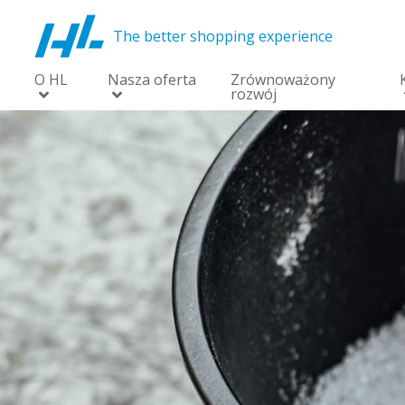
The better shopping experience
O HL
Nasza oferta
Zrównoważony
rozwój