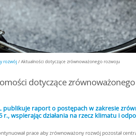
y rozwój
/
Aktualności dotyczące zrównoważonego rozwoju
domości dotyczące zrównoważonego
HL publikuje raport o postępach w zakresie zr
 r., wspierając działania na rzecz klimatu i odp
ontynuował prace aby zrównoważony rozwój pozostał cent