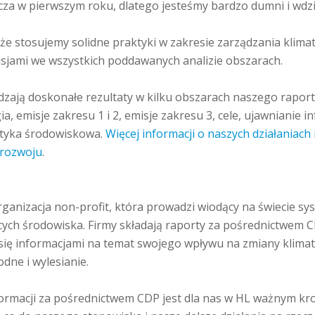
zcza w pierwszym roku, dlatego jesteśmy bardzo dumni i wd
 że stosujemy solidne praktyki w zakresie zarządzania klima
isjami we wszystkich poddawanych analizie obszarach.
dzają doskonałe rezultaty w kilku obszarach naszego raport
a, emisje zakresu 1 i 2, emisje zakresu 3, cele, ujawnianie in
ityka środowiskowa.
Więcej informacji o naszych działaniach
rozwoju
.
ganizacja non-profit, która prowadzi wiodący na świecie s
cych środowiska. Firmy składają raporty za pośrednictwem C
ć się informacjami na temat swojego wpływu na zmiany klimat
odne i wylesianie.
ormacji za pośrednictwem CDP jest dla nas w HL ważnym kro