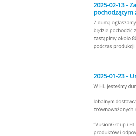
2025-02-13 - Z
pochodzącym z
Z dumą ogłaszamy,
będzie pochodzić 
zastąpimy około 8
podczas produkcji 
2025-01-23 - U
W HL jesteśmy du
lobalnym dostawcą 
zrównoważonych ro
"VusionGroup i HL
produktów i odpowi