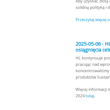
Aby uzyskać złotą 
solidną polityką i 
Przeczytaj więcej o
2025-05-06 - H
osiągnięcia cel
HL kontynuuje pos
pracując nad wprow
koncentrowaliśmy s
produktów Sustain
Więcej informacji
2024
tutaj
.