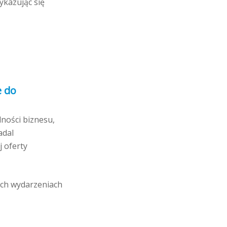
ykazując się
e do
ności biznesu,
adal
j oferty
ych wydarzeniach