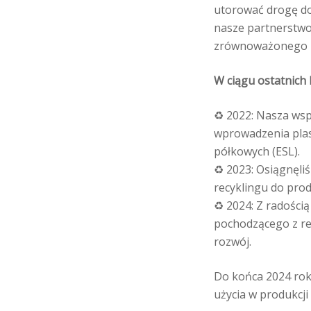
utorować drogę do
nasze partnerstwo
zrównoważonego 
W ciągu ostatnich 
♻️ 2022: Nasza ws
wprowadzenia plast
półkowych (ESL).
♻️ 2023: Osiągnęl
recyklingu do prod
♻️ 2024: Z radości
pochodzącego z re
rozwój.
Do końca 2024 roku
użycia w produkcji