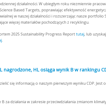
 codziennej działalności. W ubiegłym roku niezmiennie praco
 Science Based Targets, poprawiając efektywność energetyc
awialnej w naszej działalności i rozszerzając nasze portfolio
jące więcej materiałów pochodzących z recyklingu.
portem 2025 Sustainability Progress Report
tutaj
,
lub uzyskaj
aj
.
HL nagrodzone, HL osiąga wynik B w rankingu C
ielić się informacją o naszym pierwszym wyniku CDP. Jest
B za działania w zakresie przeciwdziałania zmianom klimat