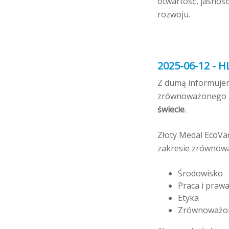
otwartość, jasnoś
rozwoju.
2025-06-12 - H
Z dumą informujem
zrównoważonego ro
świecie
.
Złoty Medal EcoVa
zakresie zrównowa
Środowisko
Praca i prawa
Etyka
Zrównoważon