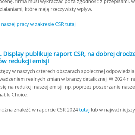
ocenę, firma musi wykraczać poza zgodność z przepisami, w
działaniami, które mają rzeczywisty wpływ.
 naszej pracy w zakresie CSR tutaj
L Display publikuje raport CSR, na dobrej drodz
ów redukcji emisji
tępy w naszych czterech obszarach społecznej odpowiedzial
adzeniem realnych zmian w branży detalicznej. W 2024 r. n
ię na redukcji naszej emisji, np. poprzez poszerzanie nasze
able Choice.
 można znaleźć w raporcie CSR 2024
tutaj
lub w najważniejsz