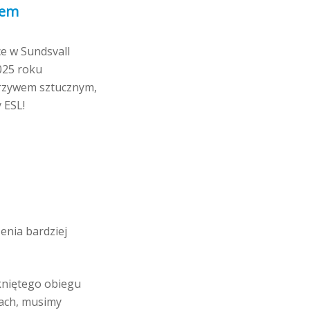
iem
e w Sundsvall
025 roku
orzywem sztucznym,
 ESL!
enia bardziej
kniętego obiegu
nach, musimy