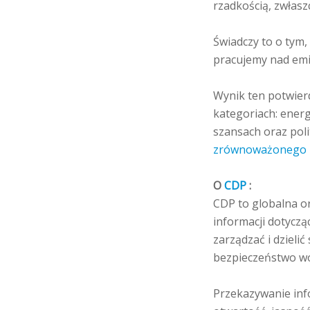
rzadkością, zwłas
Świadczy to o tym,
pracujemy nad em
Wynik ten potwier
kategoriach: energi
szansach oraz pol
zrównoważonego 
O
CDP
:
CDP to globalna or
informacji dotyczą
zarządzać i dzieli
bezpieczeństwo w
Przekazywanie inf