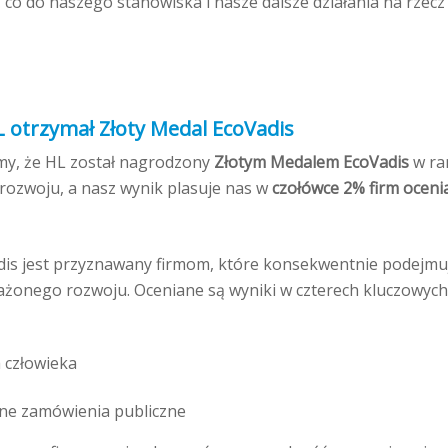
ć co do naszego stanowiska i nasze dalsze działania na rz
L otrzymał Złoty Medal EcoVadis
y, że HL został nagrodzony
Złotym Medalem EcoVadis
w ra
zwoju, a nasz wynik plasuje nas w
czołówce 2% firm oceni
dis jest przyznawany firmom, które konsekwentnie podejmuj
żonego rozwoju. Oceniane są wyniki w czterech kluczowych
 człowieka
e zamówienia publiczne