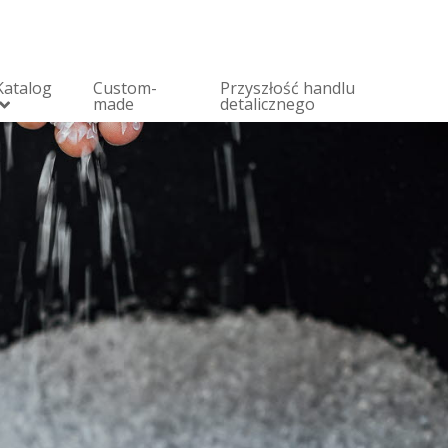
Katalog
Custom-
Przyszłość handlu
made
detalicznego