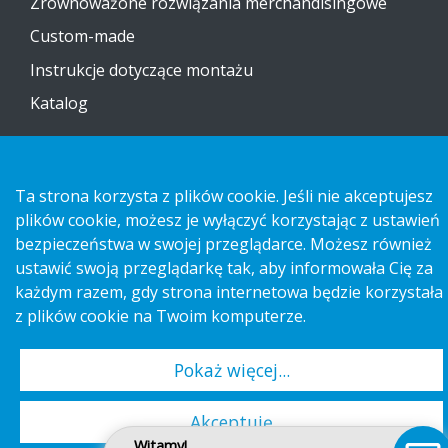
Zrównoważone rozwiązania merchandisingowe
Custom-made
Instrukcje dotyczące montażu
Katalog
Skontaktuj się z nami
Ta strona korzysta z plików cookie. Jeśli nie akceptujesz
Informacja na temat ochrony prywatności
plików cookie, możesz je wyłączyć korzystając z ustawień
Cookies
bezpieczeństwa w swojej przeglądarce. Możesz również
ustawić swoją przeglądarkę tak, aby informowała Cię za
każdym razem, gdy strona internetowa będzie korzystała
z plików cookie na Twoim komputerze.
Copyright 2026 HL Display AB. All rights reserved.
Pokaż więcej...
Akceptuję
Witamy!