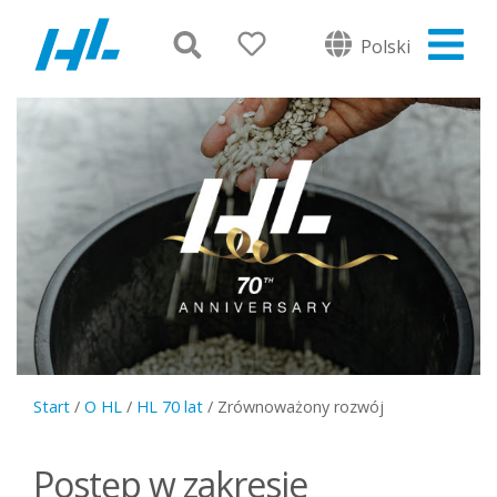
Polski
Start
/
O HL
/
HL 70 lat
/
Zrównoważony rozwój
Postęp w zakresie