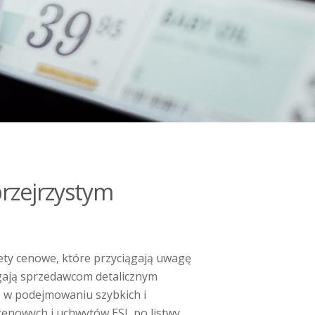
przejrzystym
ety cenowe, które przyciągają uwagę
agają sprzedawcom detalicznym
ą w podejmowaniu szybkich i
 cenowych i uchwytów ESL po listwy