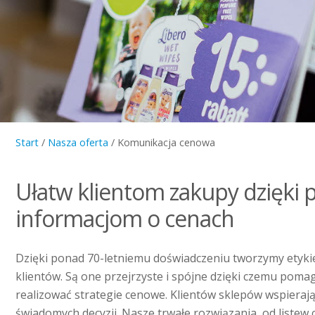
Start
/
Nasza oferta
/
Komunikacja cenowa
Ułatw klientom zakupy dzięki 
informacjom o cenach
Dzięki ponad 70-letniemu doświadczeniu tworzymy etyki
klientów. Są one przejrzyste i spójne dzięki czemu pom
realizować strategie cenowe. Klientów sklepów wspieraj
świadomych decyzji. Nasze trwałe rozwiązania, od listew