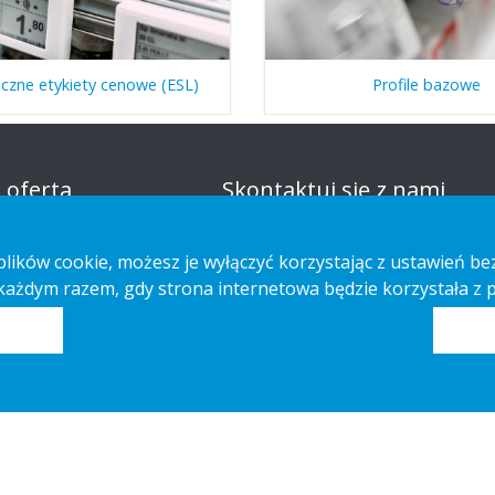
iczne etykiety cenowe (ESL)
Profile bazowe
 oferta
Skontaktuj się z nami
ważone rozwiązania
Informacja na temat ochrony
z plików cookie, możesz je wyłączyć korzystając z ustawień 
ndisingowe
prywatności
 każdym razem, gdy strona internetowa będzie korzystała z
m-made
Cookies
cje dotyczące montażu
g