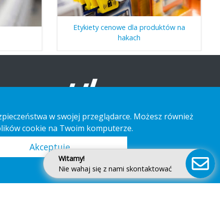
Etykiety cenowe dla produktów na
hakach
bezpieczeństwa w swojej przeglądarce. Możesz również
 plików cookie na Twoim komputerze.
Akceptuję
Witamy!
Nie wahaj się z nami skontaktować