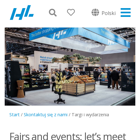
Polski
Start
/
Skontaktuj się z nami
/
Targi i wydarzenia
Fairs and events: let’s meet