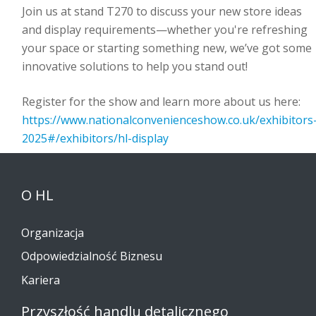
Join us at stand T270 to discuss your new store ideas
and display requirements—whether you're refreshing
your space or starting something new, we’ve got some
innovative solutions to help you stand out!
Register for the show and learn more about us here:
https://www.nationalconvenienceshow.co.uk/exhibitors
2025#/exhibitors/hl-display
O HL
Organizacja
Odpowiedzialność Biznesu
Kariera
Przyszłość handlu detalicznego