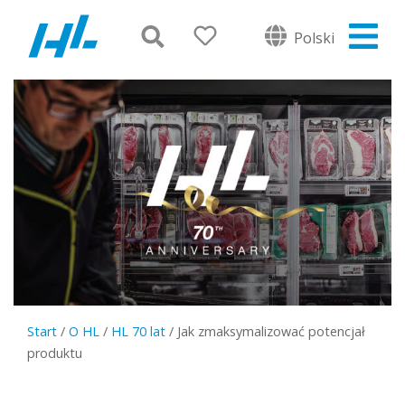
Polski
Start
/
O HL
/
HL 70 lat
/
Jak zmaksymalizować potencjał
produktu