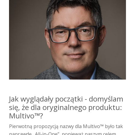
Jak wyglądały początki - domyślam
się, że dla oryginalnego produktu:
Multivo™?
Pierwotną propozycją nazwy dla Multivo™ było tak
naprawdę „All-in-One”, ponieważ naszym celem