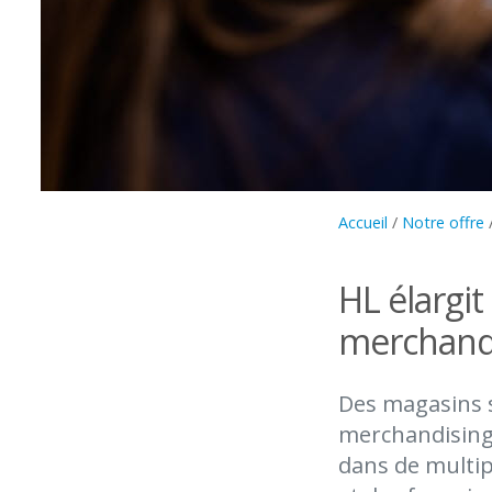
Accueil
/
Notre offre
HL élargit
merchandi
Des magasins s
merchandising
dans de multip