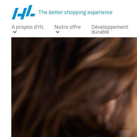
The better shopping experience
A propos d'HL
Notre offre
Développement
durable