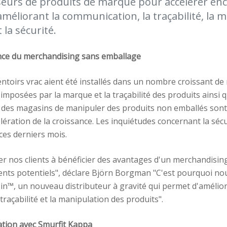
seurs de produits de marque pour accélérer enc
améliorant la communication, la traçabilité, la 
 la sécurité.
ance du merchandising sans emballage
ntoirs vrac aient été installés dans un nombre croissant d
 imposées par la marque et la traçabilité des produits ainsi q
 des magasins de manipuler des produits non emballés sont
élération de la croissance. Les inquiétudes concernant la séc
ces derniers mois.
r nos clients à bénéficier des avantages d'un merchandisi
ents potentiels", déclare Björn Borgman "C'est pourquoi n
n™, un nouveau distributeur à gravité qui permet d'amélior
raçabilité et la manipulation des produits".
ation avec Smurfit Kappa