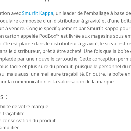
ation avec
Smurfit Kappa
, un leader de l'emballage à base d
odulaire composée d'un distributeur à gravité et d'une boît
it à vendre. Conçue spécifiquement par Smurfit Kappa pour
en carton appelée PodBox™ est livrée aux magasins sous emb
 boîte est placée dans le distributeur à gravité, le sceau est re
ns le distributeur, prêt à être acheté. Une fois que la boîte e
emplacée par une nouvelle cartouche. Cette conception per
lus facile et plus sûre du produit, puisque le personnel du 
u, mais aussi une meilleure traçabilité. En outre, la boîte en
our la communication et la valorisation de la marque.
s :
ibilité de votre marque
 traçabilité
e conservation du produit
implifiée