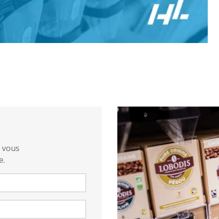
s vous
e.