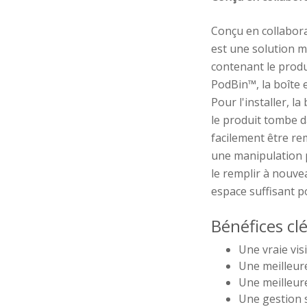
Conçu en collabor
est une solution m
contenant le produ
PodBin™, la boîte 
Pour l'installer, la
le produit tombe da
facilement être r
une manipulation p
le remplir à nouvea
espace suffisant p
Bénéfices clé
Une vraie vis
Une meilleure
Une meilleur
Une gestion s