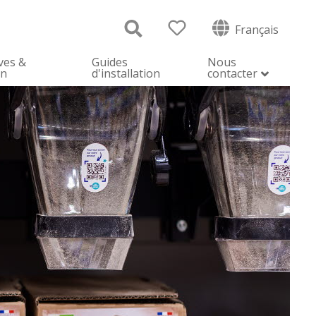
Français
ves &
Guides
Nous
on
d'installation
contacter