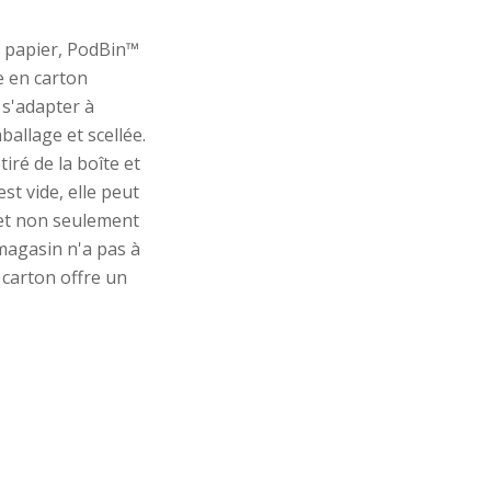
e papier, PodBin™
e en carton
 s'adapter à
allage et scellée.
tiré de la boîte et
st vide, elle peut
met non seulement
magasin n'a pas à
 carton offre un