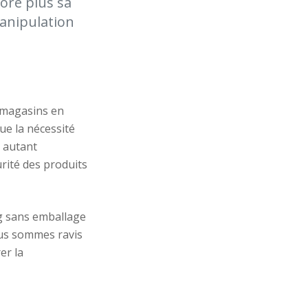
ore plus sa
manipulation
e magasins en
ue la nécessité
 autant
urité des produits
ng sans emballage
ous sommes ravis
er la