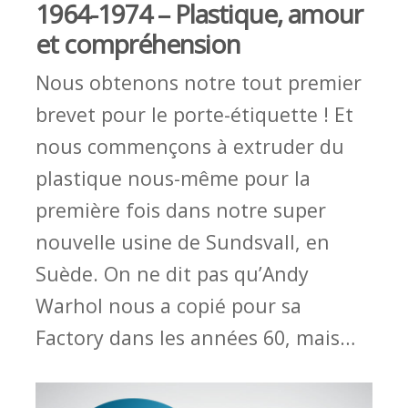
1964
-
1974
–
Plasti
que
,
amour
et compréhension
Nous obtenons notre tout premier
brevet pour le p
or
te
-
étiquette
!
Et
nous commençons à extruder du
plastique
nous
-
même
pour la
première
fois
dans notre
super
nouvelle
usine de
Sundsvall,
en
Suède
.
On ne dit pas qu’
Andy
Warhol
nous a copié pour sa
Factory
d
ans les
an
nées 60
,
mais
…