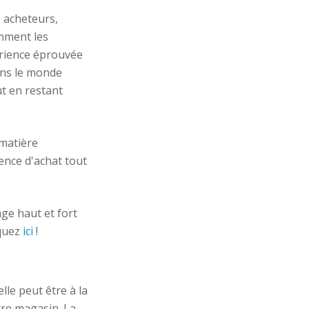
s acheteurs,
omment les
érience éprouvée
ans le monde
ut en restant
 matière
ience d'achat tout
e haut et fort
iquez
ici
!
elle peut être à la
tre magasin. La