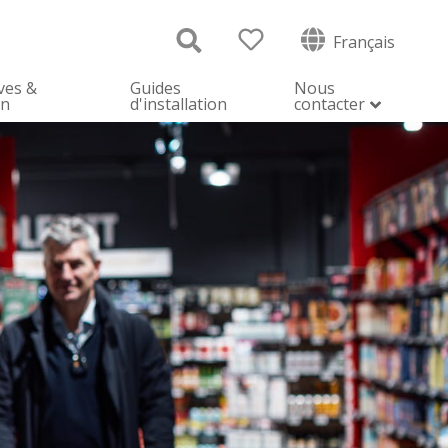
Français
ves &
Guides
Nous
on
d'installation
contacter