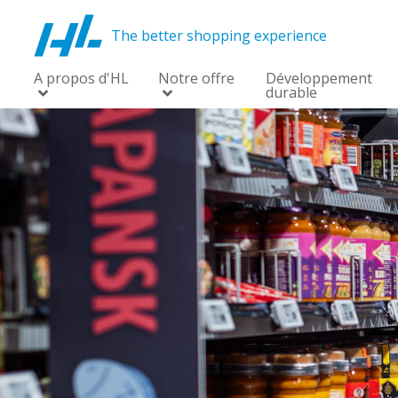
The better shopping experience
A propos d'HL
Notre offre
Développement
durable