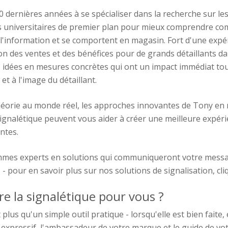
0 dernières années à se spécialiser dans la recherche sur le
es universitaires de premier plan pour mieux comprendre c
 l'information et se comportent en magasin. Fort d'une exp
n des ventes et des bénéfices pour de grands détaillants d
 les idées en mesures concrètes qui ont un impact immédiat to
 et à l'image du détaillant.
héorie au monde réel, les approches innovantes de Tony en
 signalétique peuvent vous aider à créer une meilleure expér
ntes.
mes experts en solutions qui communiqueront votre messag
 - pour en savoir plus sur nos solutions de signalisation, cl
re la signalétique pour vous ?
 plus qu'un simple outil pratique - lorsqu'elle est bien faite, 
 expressif, l'ambassadeur de votre marque et le guide de vo