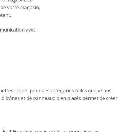
t de votre magasin,
ètent.
munication avec
uettes claires pour des catégories telles que « sans
ur, d'icônes et de panneaux bien placés permet de créer
Établissez des codes couleurs pour aider les