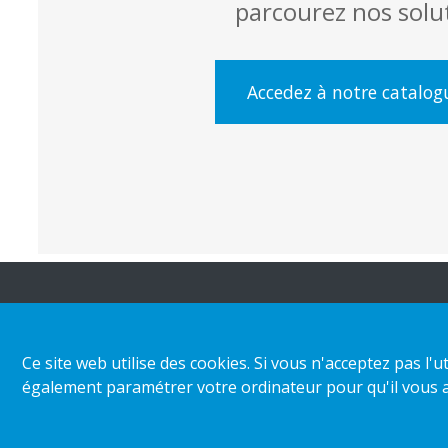
parcourez nos solu
Accedez à notre catalog
A propos d'HL
Perspectives &
No
Inspiration
Ce site web utilise des cookies. Si vous n'acceptez pas l
Organisation
Gam
également paramétrer votre ordinateur pour qu'il vous al
Catégorie de magasin
Cir
Responsabilité
d’entreprise
Nos réalisations
Nos