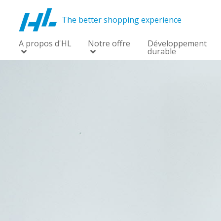
The better shopping experience
A propos d'HL
Notre offre
Développement
durable