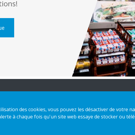
tions!
ue
tre offre
Nous contacter
'utilisation des cookies, vous pouvez les désactiver de votre
me Sustainable Choice et Offre
Politique de
erte à chaque fois qu'un site web essaye de stocker ou télé
culaire
confidentialité
 conceptions sur mesure
Politique des cookies