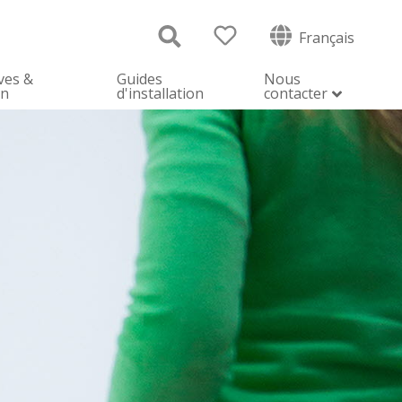
Français
ves &
Guides
Nous
on
d'installation
contacter