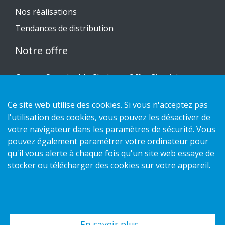
Nos réalisations
Tendances de distribution
Notre offre
Gamme Sustainable Choice et Offre Circulaire
Nos conceptions sur mesure
Ce site web utilise des cookies. Si vous n'acceptez pas
Guides d'installation
l'utilisation des cookies, vous pouvez les désactiver de
Catalogue
votre navigateur dans les paramètres de sécurité. Vous
pouvez également paramétrer votre ordinateur pour
Nous contacter
qu'il vous alerte à chaque fois qu'un site web essaye de
stocker ou télécharger des cookies sur votre appareil.
Politique de confidentialité
Politique des cookies
En savoir plus…